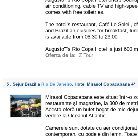
air conditioning, cable TV and high-spee
comes with free toiletries.
The hotel’s restaurant, Café Le Soleil, of
and Brazilian cuisines for breakfast, lu
is available from 06:30 to 23:00.
Augusto''''s Rio Copa Hotel is just 600 
Oferta de la:
Z Tour
5 . Sejur Brazilia
Rio De Janeiro
, Hotel Mirasol Copacabana
4*
Mirasol Copacabana este situat într-o z
restaurante şi magazine, la 300 de metr
Acesta oferă un bufet bogat de mic dejun
vedere la Oceanul Atlantic.
Camerele sunt dotate cu aer condiţionat
contemporan, cu podele din lemn. Toate 