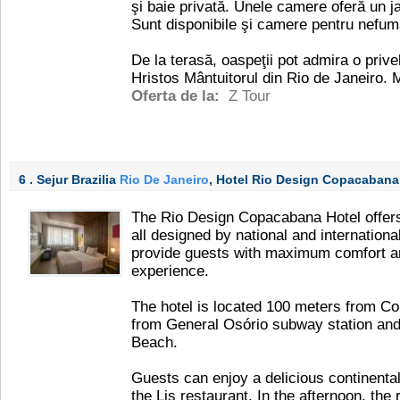
şi baie privată. Unele camere oferă un j
Sunt disponibile şi camere pentru nefumă
De la terasă, oaspeţii pot admira o priv
Hristos Mântuitorul din Rio de Janeiro.
Oferta de la:
Z Tour
6 . Sejur Brazilia
Rio De Janeiro
, Hotel Rio Design Copacaban
The Rio Design Copacabana Hotel offers
all designed by national and international
provide guests with maximum comfort an
experience.
The hotel is located 100 meters from 
from General Osório subway station an
Beach.
Guests can enjoy a delicious continenta
the Lis restaurant. In the afternoon, the 