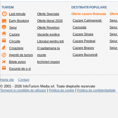
TURISM
DESTINATII POPULARE
Last minute
Oferte Speciale
Oferte cazare Romania
Ofert
Cazare Calimanesti-
Sejur
Early Booking
Oferte litoral 2026
Caciulata
Seju
Sejur
Oferte Revelion
Cazare Sinaia
Sejur
Cazare
Vacante exotice
Cazare Predeal
Sejur
Circuite
Litoralul pentru toti
Cazare Brasov
Sejur
Croaziere
O saptamana la
Cazare Bucuresti
Agentii de turism
munte
Bilete avion
Inchirieri masini
Excursii de o zi
Harta site
Contact
© 2001 - 2026 InfoTurism Media srl. Toate drepturile rezervate
|
|
Termenii si conditiile de utilizare
Politica de cookie
Politica de confidentialitate