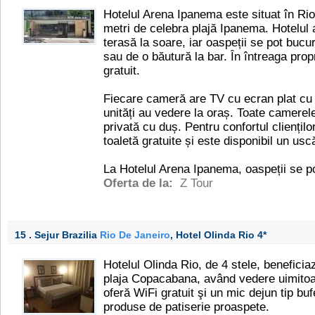
Hotelul Arena Ipanema este situat în Rio
metri de celebra plajă Ipanema. Hotelul a
terasă la soare, iar oaspeții se pot buc
sau de o băutură la bar. În întreaga prop
gratuit.
Fiecare cameră are TV cu ecran plat cu 
unități au vedere la oraș. Toate camerel
privată cu duș. Pentru confortul clienților
toaletă gratuite și este disponibil un usc
La Hotelul Arena Ipanema, oaspeții se po
Oferta de la:
Z Tour
15 . Sejur Brazilia
Rio De Janeiro
, Hotel Olinda Rio
4*
Hotelul Olinda Rio, de 4 stele, beneficia
plaja Copacabana, având vedere uimitoa
oferă WiFi gratuit şi un mic dejun tip buf
produse de patiserie proaspete.