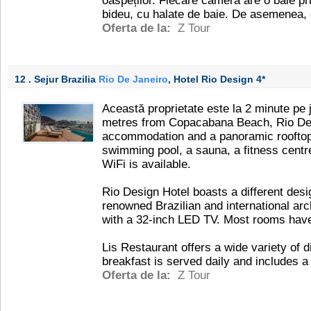
oaspeților. Fiecare cameră are o baie pr
bideu, cu halate de baie. De asemenea,
Oferta de la:
Z Tour
12 . Sejur Brazilia
Rio De Janeiro
, Hotel Rio Design
4*
Această proprietate este la 2 minute pe 
metres from Copacabana Beach, Rio Desi
accommodation and a panoramic rooftop
swimming pool, a sauna, a fitness centre
WiFi is available.
Rio Design Hotel boasts a different desig
renowned Brazilian and international arc
with a 32-inch LED TV. Most rooms hav
Lis Restaurant offers a wide variety of
breakfast is served daily and includes 
Oferta de la:
Z Tour