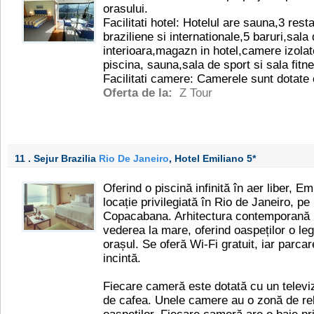
orasului.
Facilitati hotel: Hotelul are sauna,3 rest
braziliene si internationale,5 baruri,sala
interioara,magazn in hotel,camere izolat
piscina, sauna,sala de sport si sala fitn
Facilitati camere: Camerele sunt dotate c
Oferta de la:
Z Tour
11 . Sejur Brazilia
Rio De Janeiro
, Hotel Emiliano
5*
Oferind o piscină infinită în aer liber, Em
locație privilegiată în Rio de Janeiro, pe 
Copacabana. Arhitectura contemporană p
vederea la mare, oferind oaspeților o le
orașul. Se oferă Wi-Fi gratuit, iar parcar
incintă.
Fiecare cameră este dotată cu un televi
de cafea. Unele camere au o zonă de rel