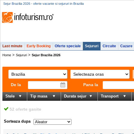
Sejur Brazilia 2026 - oferte vacante si sejururi in Brazilia
Last minute
Early Booking
Oferte speciale
Sejururi
Circuite
Cazare
>
>
Home
Sejururi
Sejur Brazilia 2026
De la
Pana la
Stele
Tip masa
Durata sejur
Transport
52 oferte gasite
Sorteaza dupa