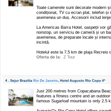
Toate camerele sunt decorate modern și 
condiționat, TV cu ecran plat, telefon și
asemenea un duș. Accesorii includ lenjer
La Americas Barra Hotel, oaspeții vor g
nonstop, un serviciu de cameră și un bar
asemenea, de preparate locale și interna
incintă.
Hotelul este la 7,5 km de plaja Recreio 
Oferta de la:
Z Tour
4 . Sejur Brazilia
Rio De Janeiro
, Hotel Augusto Rio Copa
4*
Just 200 metres from Copacabana Beach,
features a fitness centre and an outdoo
famous Sugarloaf mountain is only 2.5 k
Augusto''''s Rio Copa Hotel offers soun