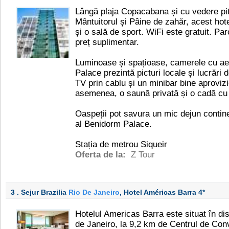
Lângă plaja Copacabana și cu vedere pi
Mântuitorul și Pâine de zahăr, acest hot
și o sală de sport. WiFi este gratuit. Pa
preț suplimentar.
Luminoase și spațioase, camerele cu ae
Palace prezintă picturi locale și lucrări 
TV prin cablu și un minibar bine aprovizio
asemenea, o saună privată și o cadă cu
Oaspeții pot savura un mic dejun contine
al Benidorm Palace.
Stația de metrou Siqueir
Oferta de la:
Z Tour
3 . Sejur Brazilia
Rio De Janeiro
, Hotel Américas Barra
4*
Hotelul Americas Barra este situat în dis
de Janeiro, la 9,2 km de Centrul de Con