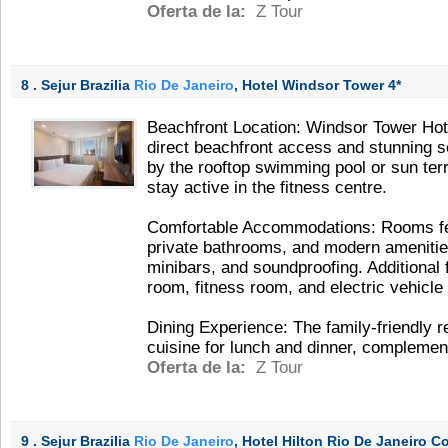
Oferta de la:
Z Tour
8 . Sejur Brazilia
Rio De Janeiro
, Hotel Windsor Tower
4*
Beachfront Location: Windsor Tower Hote
direct beachfront access and stunning 
by the rooftop swimming pool or sun ter
stay active in the fitness centre.
Comfortable Accommodations: Rooms fea
private bathrooms, and modern amenitie
minibars, and soundproofing. Additional f
room, fitness room, and electric vehicle 
Dining Experience: The family-friendly r
cuisine for lunch and dinner, complemen
Oferta de la:
Z Tour
9 . Sejur Brazilia
Rio De Janeiro
, Hotel Hilton Rio De Janeiro