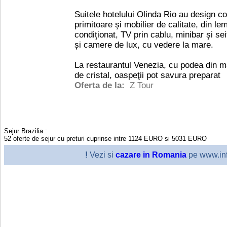
Suitele hotelului Olinda Rio au design c
primitoare şi mobilier de calitate, din l
condiţionat, TV prin cablu, minibar şi se
și camere de lux, cu vedere la mare.
La restaurantul Venezia, cu podea din m
de cristal, oaspeţii pot savura preparat
Oferta de la:
Z Tour
Sejur Brazilia
:
52
oferte de sejur cu preturi cuprinse intre
1124
EURO
si
5031
EURO
!
Vezi si
cazare in Romania
pe www.inf