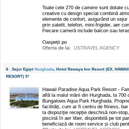
Toate cele 270 de camere sunt dotate cu 
creative cu design special combină atmo
elemente de confort, asigurând un sejur
prin satelit, telefon, mini-frigider, aer co
Fiecare cameră include balcon sau tera
Oaspeții po
Oferta de la:
USTRAVEL AGENCY
6 . Sejur Egipt
Hurghada
, Hotel Rewaya Inn Resort (EX. HAW
RESORT)
5*
Hawaii Paradise Aqua Park Resort - Fam
află la malul mării din Hurghada, la 700
Bungalows Aqua Park Hurghada. Proprie
facilități, cum ar fi centru de fitness, b
la dispoziție recepție deschisă non-stop,
piscină în aer liber, disponibilă pe tot pa
beneficiază de room service și club pent