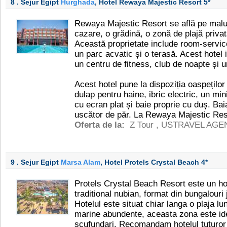
8 . Sejur Egipt
Hurghada
, Hotel Rewaya Majestic Resort
5*
Rewaya Majestic Resort se află pe malul
cazare, o grădină, o zonă de plajă priva
Această proprietate include room-servic
un parc acvatic și o terasă. Acest hotel i
un centru de fitness, club de noapte și u
Acest hotel pune la dispoziția oaspețilo
dulap pentru haine, ibric electric, un mini
cu ecran plat și baie proprie cu duș. Bai
uscător de păr. La Rewaya Majestic Reso
Oferta de la:
Z Tour
,
USTRAVEL AGE
9 . Sejur Egipt
Marsa Alam
, Hotel Protels Crystal Beach
4*
Protels Crystal Beach Resort este un hote
traditional nubian, format din bungalouri 
Hotelul este situat chiar langa o plaja lun
marine abundente, aceasta zona este ide
scufundari. Recomandam hotelul tuturor 