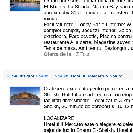
restaurante sunt la doar doua minute dis
El-Khan si La Strada. Naama Bay sau cen
aproximativ 35 de minute, iar transferul 
minute.
Facilitati hotel: Lobby Bar cu internet Wi
complet echipat, Jacuzzi interior, Salon
exterioara, Parc acvatic, Piscina pentru c
restaurante A la carte, Magazine suveniru
Tenis de masa, Amfiteatru, Sezlonguri, 
Oferta de la:
Z Tour
3 . Sejur Egipt
Sharm El Sheikh
, Hotel IL Mercato & Spa
5*
O alegere excelenta pentru petrecerea u
Sheikh. Hotelul are arhitectura contempor
facilitati diversificate. Localizat la 3 k
Sheikh, 20 minute de aeroport si 10-12 m
LOCALIZARE:
Hotelul Il Mercato este o alegere excele
sejur de lux in Sharm El-Sheikh. Hotelul