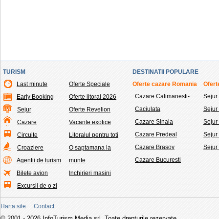
TURISM
DESTINATII POPULARE
Last minute
Oferte Speciale
Oferte cazare Romania
Ofert
Cazare Calimanesti-
Sejur
Early Booking
Oferte litoral 2026
Caciulata
Seju
Sejur
Oferte Revelion
Cazare Sinaia
Sejur
Cazare
Vacante exotice
Cazare Predeal
Sejur
Circuite
Litoralul pentru toti
Cazare Brasov
Sejur
Croaziere
O saptamana la
Cazare Bucuresti
Agentii de turism
munte
Bilete avion
Inchirieri masini
Excursii de o zi
Harta site
Contact
© 2001 - 2026 InfoTurism Media srl. Toate drepturile rezervate