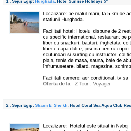
1 . Sejur Egipt
Hurghada
, Hotel Sunrise Holidays
5*
Localizare: pe malul marii, la 5 km de a
statiunii Hurghada.
Facilitati hotel: Hotelul dispune de 2 re
cu specific international, restaurant pe p
liber cu snackuri, bauturi, înghetata, colt
liber cu apa dulce, piscina pentru copii 
scufundari si surfing cu instructori califi
plaja, tenis de masa, sauna, baie de abu
înfrumusetare, bilard, magazine, schimb 
Facilitati camere: aer conditionat, tv sa
Oferta de la:
Z Tour
,
Voyager
2 . Sejur Egipt
Sharm El Sheikh
, Hotel Coral Sea Aqua Club Re
Localizare: Hotelul este situat in Nabq 