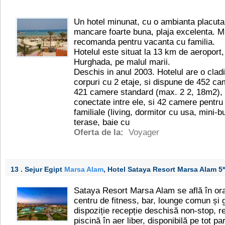
Un hotel minunat, cu o ambianta placuta.
mancare foarte buna, plaja excelenta. Mul
recomanda pentru vacanta cu familia.
Hotelul este situat la 13 km de aeroport,
Hurghada, pe malul marii.
Deschis in anul 2003. Hotelul are o cladi
corpuri cu 2 etaje, si dispune de 452 ca
421 camere standard (max. 2 2, 18m2),
conectate intre ele, si 42 camere pentr
familiale (living, dormitor cu usa, mini-
terase, baie cu
Oferta de la:
Voyager
13 . Sejur Egipt
Marsa Alam
, Hotel Sataya Resort Marsa Alam
5*
Sataya Resort Marsa Alam se află în or
centru de fitness, bar, lounge comun și 
dispoziție recepție deschisă non-stop, re
piscină în aer liber, disponibilă pe tot pa