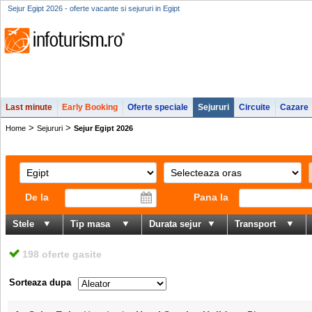
Sejur Egipt 2026 - oferte vacante si sejururi in Egipt
Last minute
Early Booking
Oferte speciale
Sejururi
Circuite
Cazare
>
>
Home
Sejururi
Sejur Egipt 2026
De la
Pana la
Stele
Tip masa
Durata sejur
Transport
198 oferte gasite
Sorteaza dupa