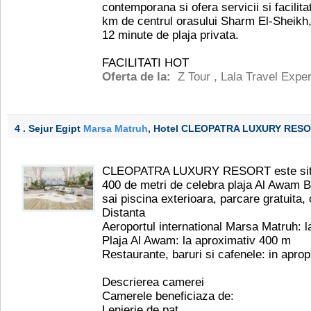
contemporana si ofera servicii si facilitat
km de centrul orasului Sharm El-Sheikh,
12 minute de plaja privata.
FACILITATI HOT
Oferta de la:
Z Tour
,
Lala Travel Exper
4 . Sejur Egipt
Marsa Matruh
, Hotel CLEOPATRA LUXURY RES
CLEOPATRA LUXURY RESORT este situat
400 de metri de celebra plaja Al Awam Be
sai piscina exterioara, parcare gratuita, 
Distanta
Aeroportul international Marsa Matruh: 
Plaja Al Awam: la aproximativ 400 m
Restaurante, baruri si cafenele: in aprop
Descrierea camerei
Camerele beneficiaza de:
Lenjerie de pat