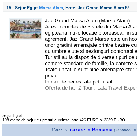
15 . Sejur Egipt
Marsa Alam
, Hotel Jaz Grand Marsa Alam
5*
Jaz Grand Marsa Alam (Marsa Alam)
Acest complex de 5 stele din Marsa Alam
egipteana intr-o locatie pitoreasca, linis
agrement. Jaz Grand Marsa este un hotel 
unor gradini amenajate printre bazine c
cu umbrelelute si sezlonguri confortabile
Turistii au la dispozitie diverse tipuri de
camere standard de familie, la camere s
Toate unitatile sunt bine amenajate ofer
privat.
In caz de necesitate pot fi sol
Oferta de la:
Z Tour
,
Lala Travel Exper
Sejur Egipt
:
198
oferte de sejur cu preturi cuprinse intre
426
EURO
si
3239
EURO
!
Vezi si
cazare in Romania
pe www.inf