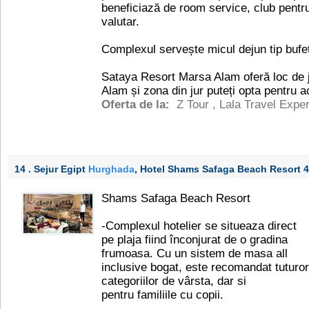
beneficiază de room service, club pentru
valutar.
Complexul servește micul dejun tip bufet
Sataya Resort Marsa Alam oferă loc de j
Alam și zona din jur puteți opta pentru ac
Oferta de la:
Z Tour
,
Lala Travel Exper
14 . Sejur Egipt
Hurghada
, Hotel Shams Safaga Beach Resort
4
Shams Safaga Beach Resort
-Complexul hotelier se situeaza direct
pe plaja fiind înconjurat de o gradina
frumoasa. Cu un sistem de masa all
inclusive bogat, este recomandat tuturor
categoriilor de vârsta, dar si
pentru familiile cu copii.