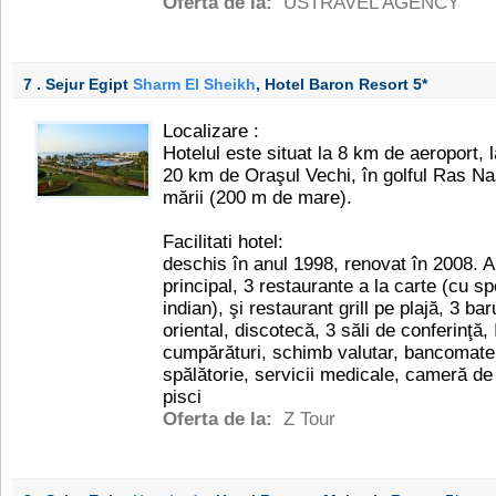
Oferta de la:
USTRAVEL AGENCY
7 . Sejur Egipt
Sharm El Sheikh
, Hotel Baron Resort
5*
Localizare :
Hotelul este situat la 8 km de aeroport,
20 km de Oraşul Vechi, în golful Ras Na
mării (200 m de mare).
Facilitati hotel:
deschis în anul 1998, renovat în 2008. 
principal, 3 restaurante a la carte (cu spe
indian), şi restaurant grill pe plajă, 3 ba
oriental, discotecă, 3 săli de conferinţă,
cumpărături, schimb valutar, bancomate, 
spălătorie, servicii medicale, cameră de
pisci
Oferta de la:
Z Tour