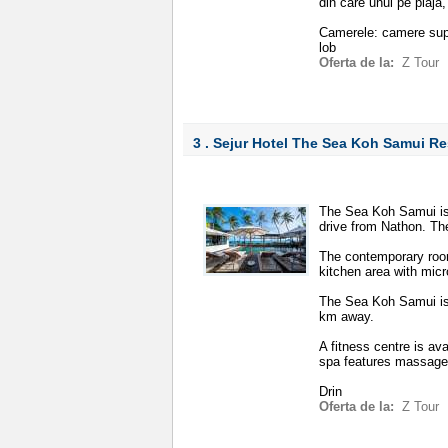
din care unul pe plaja
Camerele: camere super
lob
Oferta de la:
Z Tour
3 . Sejur Hotel The Sea Koh Samui R
The Sea Koh Samui is
drive from Nathon. The
The contemporary room
kitchen area with mic
The Sea Koh Samui is 
km away.
A fitness centre is ava
spa features massage t
Drin
Oferta de la:
Z Tour