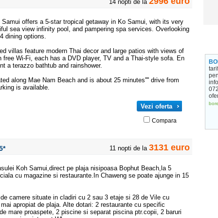
2996 euro
14 nopti de la
Samui offers a 5-star tropical getaway in Ko Samui, with its very
ful sea view infinity pool, and pampering spa services. Overlooking
4 dining options.
ed villas feature modern Thai decor and large patios with views of
h free Wi-Fi, each has a DVD player, TV and a Thai-style sofa. En
BO
nt a terazzo bathtub and rainshower.
tar
pen
ted along Mae Nam Beach and is about 25 minutes'''' drive from
info
rking is available.
072
ofe
bore
Vezi oferta
Compara
3131 euro
5*
11 nopti de la
Insulei Koh Samui,direct pe plaja nisipoasa Bophut Beach,la 5
iala cu magazine si restaurante.In Chaweng se poate ajunge in 15
de camere situate in cladiri cu 2 sau 3 etaje si 28 de Vile cu
 mai apropiat de plaja. Alte dotari: 2 restaurante cu specific
 de mare proaspete, 2 piscine si separat piscina ptr.copii, 2 baruri