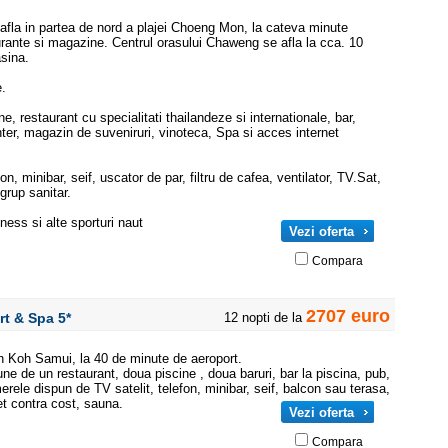
 afla in partea de nord a plajei Choeng Mon, la cateva minute
urante si magazine. Centrul orasului Chaweng se afla la cca. 10
sina.
.
ine, restaurant cu specialitati thailandeze si internationale, bar,
enter, magazin de suveniruri, vinoteca, Spa si acces internet
on, minibar, seif, uscator de par, filtru de cafea, ventilator, TV.Sat,
grup sanitar.
tness si alte sporturi naut
Vezi oferta
Compara
2707 euro
ort & Spa
5*
12 nopti de la
in Koh Samui, la 40 de minute de aeroport.
pune de un restaurant, doua piscine , doua baruri, bar la piscina, pub,
erele dispun de TV satelit, telefon, minibar, seif, balcon sau terasa,
et contra cost, sauna.
Vezi oferta
Compara