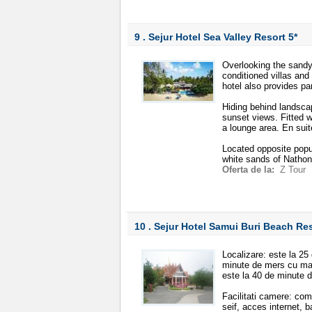
9 . Sejur Hotel Sea Valley Resort
5*
Overlooking the sandy 
conditioned villas and 
hotel also provides p
Hiding behind landscap
sunset views. Fitted w
a lounge area. En sui
Located opposite popu
white sands of Natho
Oferta de la:
Z Tour
10 . Sejur Hotel Samui Buri Beach Re
Localizare: este la 2
minute de mers cu ma
este la 40 de minute 
Facilitati camere: com
seif, acces internet, 