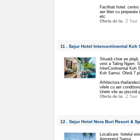
Facilitati hotel: centr
aer liber cu preparate 
etc.
Oferta de la:
Z Tour
11 . Sejur Hotel Intercontinental Ko
Situată chiar pe plajă,
vest a Taling Ngam. Si
InterContinental Koh S
Koh Samui. Oferă 7 pis
Arhitectura thailandez
vilele cu aer condițio
Unele vile au piscină p
Oferta de la:
Z Tour
12 . Sejur Hotel Nora Buri Resort & S
Localizare: hotelul es
Aeroportul Samui.