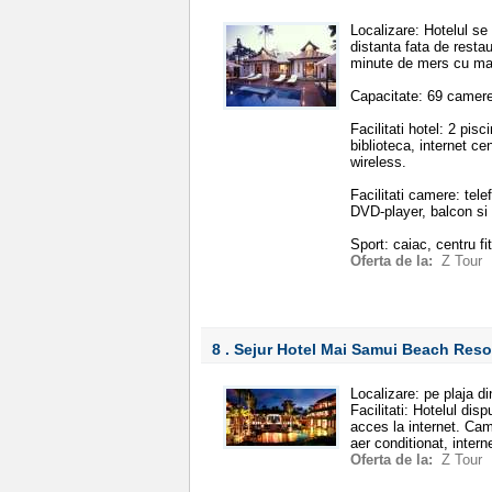
Localizare: Hotelul se
distanta fata de resta
minute de mers cu ma
Capacitate: 69 camere
Facilitati hotel: 2 pisc
biblioteca, internet c
wireless.
Facilitati camere: telef
DVD-player, balcon si 
Sport: caiac, centru fi
Oferta de la:
Z Tour
8 . Sejur Hotel Mai Samui Beach Res
Localizare: pe plaja d
Facilitati: Hotelul dis
acces la internet. Cam
aer conditionat, intern
Oferta de la:
Z Tour