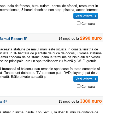
u spa, sala de fitness, birou turism, centru de afaceri, restaurant in
internationale, 3 baruri deschise non stop, piscina, acces internet
Vezi oferta
Compara
2990 euro
h Samui Resort
5*
14 nopti de la
 această stațiune pe malul mării este situată în coasta liniștită de
tuată în 16 hectare de plantații de nucă de cocos, luxoasa stațiune
amui coboară de pe stânci până la țărmurile de nisip alb din vestul
cine principale, are un spa thailandez cu faleză și Wi-Fi gratuit.
ă frumoasă și balconul sau terasele spațioase în toate camerele și
nat. Toate sunt dotate cu TV cu ecran plat, DVD player și pat de zi.
rivată. Băile private au cadă și
Vezi oferta
Compara
3380 euro
pa
5*
13 nopti de la
te situat in inima Insulei Koh Samui, la doar 10 minute distanta de