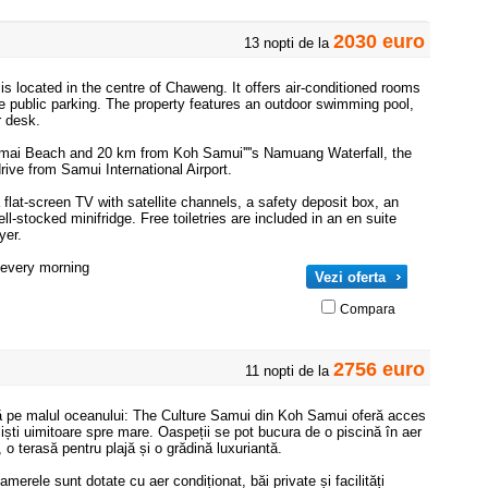
2030 euro
13 nopti de la
located in the centre of Chaweng. It offers air-conditioned rooms
ee public parking. The property features an outdoor swimming pool,
r desk.
mai Beach and 20 km from Koh Samui''''s Namuang Waterfall, the
rive from Samui International Airport.
flat-screen TV with satellite channels, a safety deposit box, an
ell-stocked minifridge. Free toiletries are included in an en suite
yer.
 every morning
Vezi oferta
Compara
2756 euro
11 nopti de la
ă pe malul oceanului: The Culture Samui din Koh Samui oferă acces
eliști uimitoare spre mare. Oaspeții se pot bucura de o piscină în aer
, o terasă pentru plajă și o grădină luxuriantă.
merele sunt dotate cu aer condiționat, băi private și facilități