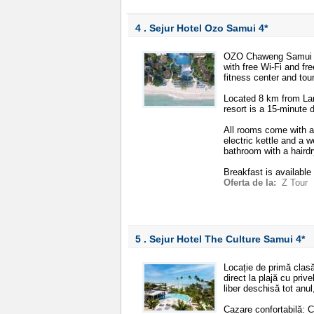
4 . Sejur Hotel Ozo Samui
4*
OZO Chaweng Samui is 
with free Wi-Fi and fr
fitness center and tou
Located 8 km from La
resort is a 15-minute d
All rooms come with a 
electric kettle and a w
bathroom with a hairdr
Breakfast is available
Oferta de la:
Z Tour
5 . Sejur Hotel The Culture Samui
4*
Locație de primă clas
direct la plajă cu priv
liber deschisă tot anul
Cazare confortabilă: Ca