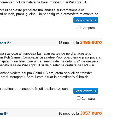
limentar include halate de baie, minibaruri și WiFi gratuit.
otelul servește preparate thailandeze și internaționale în
ind brunch, prânz și cină. Un bar asigură o atmosferă relaxantă pe
Vezi oferta
Compara
3498 euro
esort
5*
13 nopti de la
laja stancoasa/nisipoasa Lamai,in partea de nord al acesteia.
in Koh Samui, Complexul Silavadee Pool Spa ofera o plaja privata,
najata în aer liber, precum si servicii de majordom, 24 de ore pe zi.
eneficiaza de Wi-Fi gratuit si de o selectie gratuita de DVD-uri.
având vedere asupra Golfului Siam, ofera servicii de transfer
Lamai. Aeroportul Samui este situat la aproximativ 9 km de
spatioase, concepute în stil thailandez, sunt
Vezi oferta
Compara
3057 euro
Spa
5*
16 nopti de la