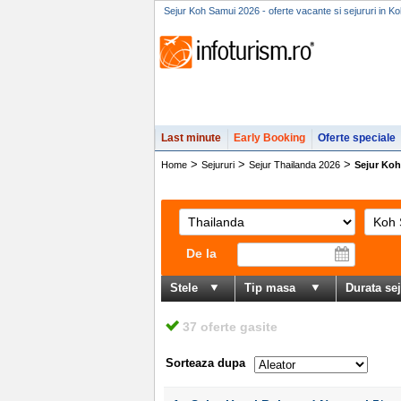
Sejur Koh Samui 2026 - oferte vacante si sejururi in K
Last minute
Early Booking
Oferte speciale
>
>
>
Home
Sejururi
Sejur Thailanda 2026
Sejur Koh
De la
Stele
Tip masa
Durata se
37 oferte gasite
Sorteaza dupa