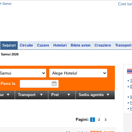
oh Samui
Cont tur
Sejururi
Circuite
Cazare
Hoteluri
Bilete avion
Croaziere
Transport
 Samui 2026
•
Pana la
•
jur
Transport
Pret
Sediu agentie
•
•
•
Pagini:
1
2
3