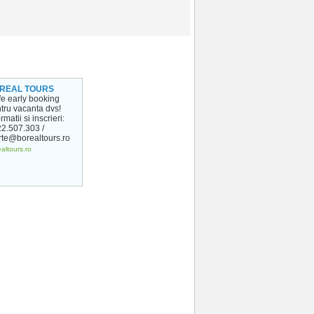
REAL TOURS
ife early booking
tru vacanta dvs!
rmatii si inscrieri:
2.507.303 /
rte@borealtours.ro
altours.ro