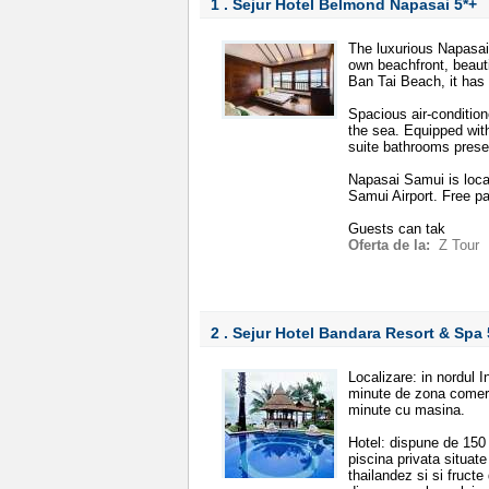
1 . Sejur Hotel Belmond Napasai
5*+
The luxurious Napasai 
own beachfront, beauti
Ban Tai Beach, it has 
Spacious air-condition
the sea. Equipped wit
suite bathrooms prese
Napasai Samui is loca
Samui Airport. Free pa
Guests can tak
Oferta de la:
Z Tour
2 . Sejur Hotel Bandara Resort & Spa
Localizare: in nordul 
minute de zona comerc
minute cu masina.
Hotel: dispune de 150 
piscina privata situate
thailandez si si fructe