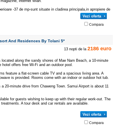
, magazine, internet Wlan.
ioare -37 de mp-sunt situate in cladirea principala,in apropiere de
Vezi oferta
Compara
esort And Residences By Tolani
5*
2186 euro
13 nopti de la
 located along the sandy shores of Mae Nam Beach, a 10-minute
 hotel offers free Wi-Fi and an outdoor pool.
s feature a flat-screen cable TV and a spacious living area. A
rowave is provided. Rooms come with an indoor or outdoor hot tub.
a 20-minute drive from Chaweng Town. Samui Airport is about 11
ilable for guests wishing to keep up with their regular work-out. The
reatments. A tour desk and car rentals are available.
Vezi oferta
Compara