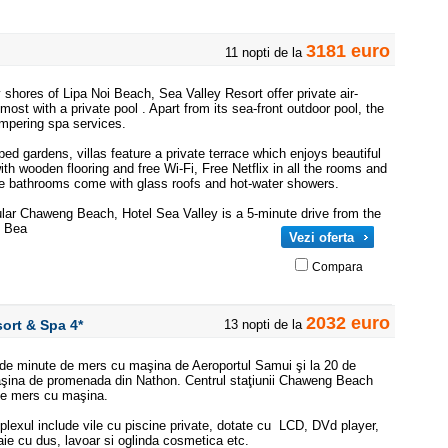
3181 euro
11 nopti de la
shores of Lipa Noi Beach, Sea Valley Resort offer private air-
most with a private pool . Apart from its sea-front outdoor pool, the
ampering spa services.
ed gardens, villas feature a private terrace which enjoys beautiful
ith wooden flooring and free Wi-Fi, Free Netflix in all the rooms and
te bathrooms come with glass roofs and hot-water showers.
lar Chaweng Beach, Hotel Sea Valley is a 5-minute drive from the
n Bea
Vezi oferta
Compara
2032 euro
sort & Spa
4*
13 nopti de la
5 de minute de mers cu maşina de Aeroportul Samui şi la 20 de
şina de promenada din Nathon. Centrul staţiunii Chaweng Beach
de mers cu maşina.
plexul include vile cu piscine private, dotate cu LCD, DVd player,
baie cu dus, lavoar si oglinda cosmetica etc.