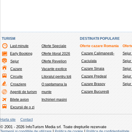
TURISM
DESTINATII POPULARE
Last minute
Oferte Speciale
Oferte cazare Romania
Ofert
Cazare Calimanesti-
Sejur
Early Booking
Oferte litoral 2026
Caciulata
Seju
Sejur
Oferte Revelion
Cazare Sinaia
Sejur
Cazare
Vacante exotice
Cazare Predeal
Sejur
Circuite
Litoralul pentru toti
Cazare Brasov
Sejur
Croaziere
O saptamana la
Cazare Bucuresti
Agentii de turism
munte
Bilete avion
Inchirieri masini
Excursii de o zi
Harta site
Contact
© 2001 - 2026 InfoTurism Media srl. Toate drepturile rezervate
|
|
Termenii si conditiile de utilizare
Politica de cookie
Politica de confidentialitate