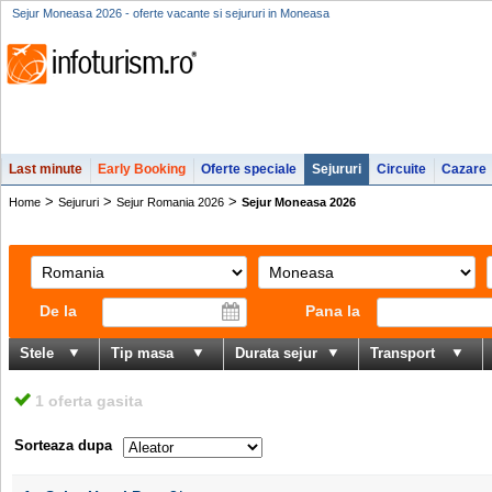
Sejur Moneasa 2026 - oferte vacante si sejururi in Moneasa
Last minute
Early Booking
Oferte speciale
Sejururi
Circuite
Cazare
>
>
>
Home
Sejururi
Sejur Romania 2026
Sejur Moneasa 2026
De la
Pana la
Stele
Tip masa
Durata sejur
Transport
1 oferta gasita
Sorteaza dupa