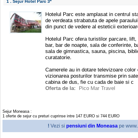
1 . Sejur Hotel Parc
3*
Hotelul Parc este amplasat in centrul st
de verdeata strabatuta de apele paraului 
din punct de vedere al esteticii exterioare
Hotelul Parc ofera turistilor parcare, lift
bar, bar de noapte, sala de conferinte, 
sala de gimnastica, sauna, piscina, biblio
curatatorie.
Camerele au in dotare televizoare color
vizionarea posturilor transmise prin satel
cabina de dus, fie cu cada de baie si c
Oferta de la:
Pico Mar Travel
Sejur Moneasa
:
1
oferte de sejur cu preturi cuprinse intre
147
EURO
si
744
EURO
!
Vezi si
pensiuni din Moneasa
pe www.i