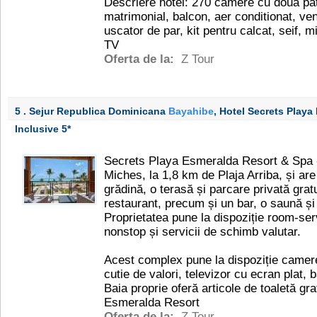
Descriere hotel: 270 camere cu doua pat
matrimonial, balcon, aer conditionat, ven
uscator de par, kit pentru calcat, seif, mi
TV
Oferta de la:
Z Tour
5 . Sejur Republica Dominicana
Bayahibe
, Hotel Secrets Playa
Inclusive
5*
Secrets Playa Esmeralda Resort & Spa - 
Miches, la 1,8 km de Plaja Arriba, și are 
grădină, o terasă și parcare privată grat
restaurant, precum și un bar, o saună ș
Proprietatea pune la dispoziție room-ser
nonstop și servicii de schimb valutar.
Acest complex pune la dispoziție camere
cutie de valori, televizor cu ecran plat, 
Baia proprie oferă articole de toaletă gr
Esmeralda Resort
Oferta de la:
Z Tour