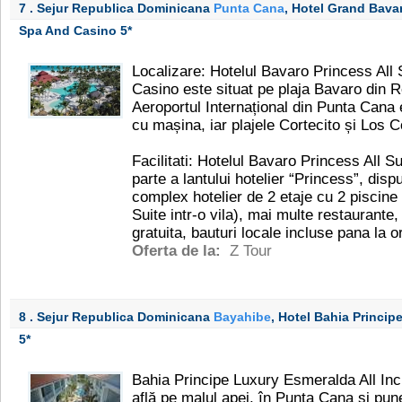
7 . Sejur Republica Dominicana
Punta Cana
, Hotel Grand Bavar
Spa And Casino
5*
Localizare: Hotelul Bavaro Princess All
Casino este situat pe plaja Bavaro din 
Aeroportul Internațional din Punta Cana
cu mașina, iar plajele Cortecito și Los C
Facilitati: Hotelul Bavaro Princess All 
parte a lantului hotelier “Princess”, disp
complex hotelier de 2 etaje cu 2 piscine 
Suite intr-o vila), mai multe restaurante,
gratuita, bauturi locale incluse pana la o
Oferta de la:
Z Tour
8 . Sejur Republica Dominicana
Bayahibe
, Hotel Bahia Princip
5*
Bahia Principe Luxury Esmeralda All In
află pe malul apei, în Punta Cana și pune