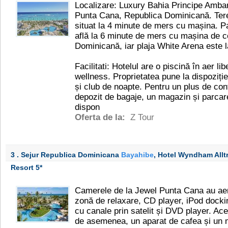
Localizare: Luxury Bahia Principe Ambar 
Punta Cana, Republica Dominicană. Tere
situat la 4 minute de mers cu mașina. P
află la 6 minute de mers cu mașina de 
Dominicană, iar plaja White Arena este 
Facilitati: Hotelul are o piscină în aer li
wellness. Proprietatea pune la dispoziție
și club de noapte. Pentru un plus de con
depozit de bagaje, un magazin și parcar
dispon
Oferta de la:
Z Tour
3 . Sejur Republica Dominicana
Bayahibe
, Hotel Wyndham Alltr
Resort
5*
Camerele de la Jewel Punta Cana au aer
zonă de relaxare, CD player, iPod dockin
cu canale prin satelit și DVD player. Ace
de asemenea, un aparat de cafea și un mi