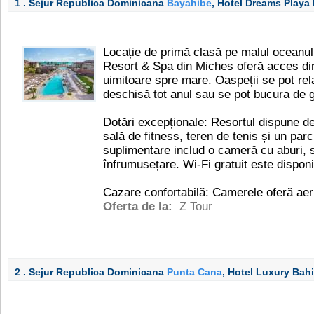
1 . Sejur Republica Dominicana
Bayahibe
, Hotel Dreams Playa
Locație de primă clasă pe malul oceanu
Resort & Spa din Miches oferă acces direc
uimitoare spre mare. Oaspeții se pot rela
deschisă tot anul sau se pot bucura de gr
Dotări excepționale: Resortul dispune de
sală de fitness, teren de tenis și un parc 
suplimentare includ o cameră cu aburi, s
înfrumusețare. Wi-Fi gratuit este disponib
Cazare confortabilă: Camerele oferă aer 
Oferta de la:
Z Tour
2 . Sejur Republica Dominicana
Punta Cana
, Hotel Luxury Bah