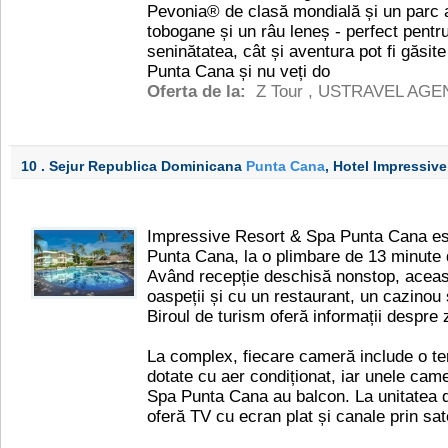
Pevonia® de clasă mondială și un parc 
tobogane și un râu leneș - perfect pentru
seninătatea, cât și aventura pot fi găs
Punta Cana și nu veți do
Oferta de la:
Z Tour
,
USTRAVEL AGE
10 . Sejur Republica Dominicana
Punta Cana
, Hotel Impressiv
Impressive Resort & Spa Punta Cana este
Punta Cana, la o plimbare de 13 minute 
Având recepție deschisă nonstop, aceas
oaspeții și cu un restaurant, un cazinou ș
Biroul de turism oferă informații despre 
La complex, fiecare cameră include o te
dotate cu aer condiționat, iar unele cam
Spa Punta Cana au balcon. La unitatea 
oferă TV cu ecran plat și canale prin sate