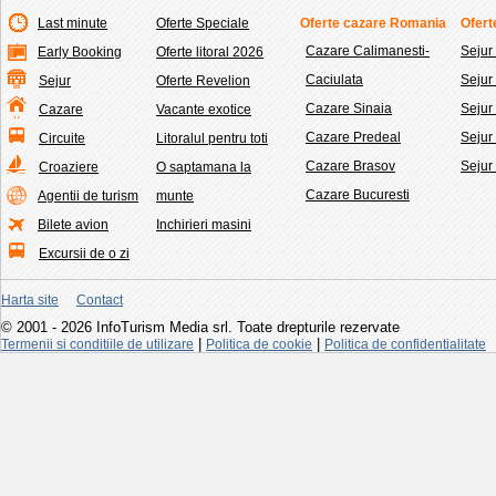
Last minute
Oferte Speciale
Oferte cazare Romania
Ofert
Cazare Calimanesti-
Sejur
Early Booking
Oferte litoral 2026
Caciulata
Seju
Sejur
Oferte Revelion
Cazare Sinaia
Sejur
Cazare
Vacante exotice
Cazare Predeal
Sejur
Circuite
Litoralul pentru toti
Cazare Brasov
Sejur
Croaziere
O saptamana la
Cazare Bucuresti
Agentii de turism
munte
Bilete avion
Inchirieri masini
Excursii de o zi
Harta site
Contact
© 2001 - 2026 InfoTurism Media srl. Toate drepturile rezervate
|
|
Termenii si conditiile de utilizare
Politica de cookie
Politica de confidentialitate