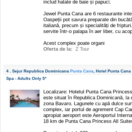
includ halate de baie și papuci.
Jewel Punta Cana are 6 restaurante inter
Oaspeții pot savura preparate din bucătă
italiană, precum și specialități de friptu
servite într-o palapa în aer liber, cu aco
Acest complex poate organi
Oferta de la:
Z Tour
4 . Sejur Republica Dominicana
Punta Cana
, Hotel Punta Cana
Spa - Adults Only
5*
Localizare: Hotelul Punta Cana Princess
este situat în Republica Dominicană, la d
zona Bavaro. Lagunele cu apă dulce sunt
complex, iar portul de agrement Cap Can
apropiat aeroport este Aeroportul Interna
18 km de Punta Cana Princess All Suite