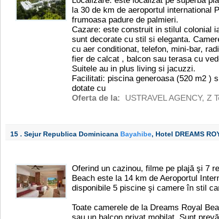
Localizare: este localizat pe superba p
la 30 de km de aeroportul international 
frumoasa padure de palmieri.
Cazare: este construit in stilul colonial
sunt decorate cu stil si eleganta. Camer
cu aer conditionat, telefon, mini-bar, radi
fier de calcat , balcon sau terasa cu ve
Suitele au in plus living si jacuzzi.
Facilitati: piscina generoasa (520 m2 ) s
dotate cu
Oferta de la:
USTRAVEL AGENCY
,
Z T
15 . Sejur Republica Dominicana
Bayahibe
, Hotel DREAMS R
Oferind un cazinou, filme pe plajă şi 7 r
Beach este la 14 km de Aeroportul Inter
disponibile 5 piscine şi camere în stil ca
Toate camerele de la Dreams Royal Bea
sau un balcon privat mobilat. Sunt prev