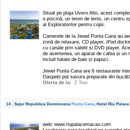
Situat pe plaja Uvero Alto, acest comple
o piscină, un teren de tenis, un centru s
al Exploratorilor pentru copii.
Camerele de la Jewel Punta Cana au aer
zonă de relaxare, CD player, iPod dockin
cu canale prin satelit și DVD player. Ace
de asemenea, un aparat de cafea și un mi
includ halate de baie și papuci.
Jewel Punta Cana are 6 restaurante inter
Oaspeții pot savura preparate din bucăt
Oferta de la:
Z Tour
14 . Sejur Republica Dominicana
Punta Cana
, Hotel Riu Palac
web: www.riupalacemacao.com