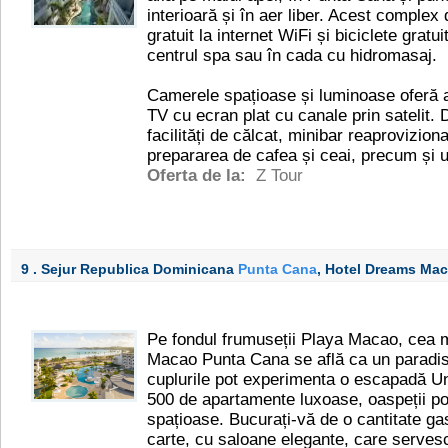
interioară și în aer liber. Acest complex
gratuit la internet WiFi și biciclete gratu
centrul spa sau în cada cu hidromasaj.
Camerele spațioase și luminoase oferă ae
TV cu ecran plat cu canale prin satelit
facilități de călcat, minibar reaprovizionat
prepararea de cafea și ceai, precum și 
Oferta de la:
Z Tour
9 . Sejur Republica Dominicana
Punta Cana
, Hotel Dreams Ma
Pe fondul frumuseții Playa Macao, cea 
Macao Punta Cana se află ca un paradis id
cuplurile pot experimenta o escapadă U
500 de apartamente luxoase, oaspeții po
spațioase. Bucurați-vă de o cantitate ga
carte, cu saloane elegante, care serves