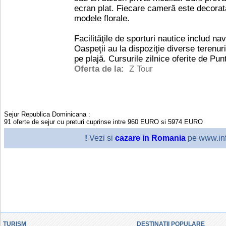
ecran plat. Fiecare cameră este decorat
modele florale.
Facilităţile de sporturi nautice includ na
Oaspeţii au la dispoziţie diverse terenuri
pe plajă. Cursurile zilnice oferite de Pu
Oferta de la:
Z Tour
Sejur Republica Dominicana
:
91
oferte de sejur cu preturi cuprinse intre
960
EURO
si
5974
EURO
!
Vezi si
cazare in Romania
pe www.inf
TURISM
DESTINATII POPULARE