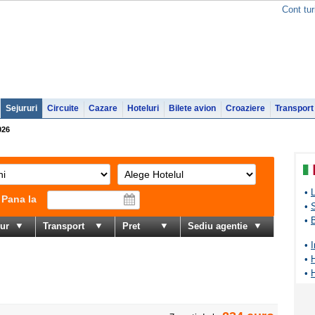
Cont tur
Sejururi
Circuite
Cazare
Hoteluri
Bilete avion
Croaziere
Transport
026
•
L
Pana la
•
S
•
B
jur
Transport
Pret
Sediu agentie
•
I
•
H
•
H