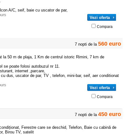
.
lcon A/C, seif, baie cu uscator de par,
ours
Vezi oferta
Compara
560 euro
7 nopti de la
at la 50 m de plaja, 1 Km de centrul istoric Rimini, 7 km de
el se poate folosi autobuzul nr 11.
resturant, internet ,parcare,
 cu dus, uscator de par, TV , telefon, mini-bar, seif, aer conditionat
ours
Vezi oferta
Compara
450 euro
7 nopti de la
 condiționat, Ferestre care se deschid, Telefon, Baie cu cabină de
or, Birou TV, satelit