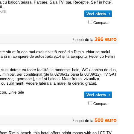
ră cu balcon/terasă, Parcare, Sală TV, bar, Recepție, Seif in hotel,
ă.
ours
Vezi oferta
Compara
396 euro
7 nopti de la
ste situat în cea mai exclusivistă zonă din Rimini chiar pe malul
jă și în apropiere de autostrada A14 și la aeroportul Federico Fellini
t dotate cu toate facilitățile moderne: baie, WC / cabina de dus,
n, minibar, aer conditionat (de la 02/06/12 până la 08/09/12), TV SAT
anceze și germane ), seif și balcon. Mare frontal vizualiza
i cu supliment. Vedere laterală la mare, la cerere, gratuit.
on, Linie tele
Vezi oferta
Compara
500 euro
7 nopti de la
k from Rimini beach, this hotel offers bright rooms with an LCD TV