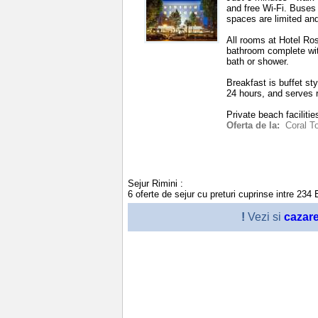
and free Wi-Fi. Buses t
spaces are limited and
All rooms at Hotel Ros
bathroom complete wit
bath or shower.
Breakfast is buffet st
24 hours, and serves r
Private beach faciliti
Oferta de la:
Coral T
Sejur Rimini
:
6
oferte de sejur cu preturi cuprinse intre
234
!
Vezi si
cazar