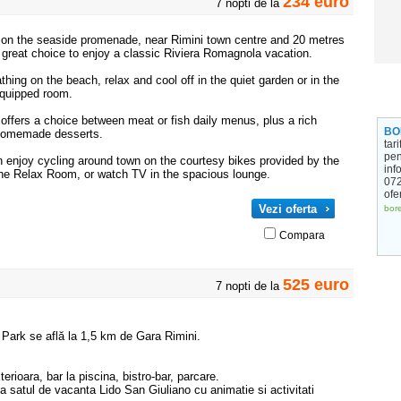
234 euro
7 nopti de la
d on the seaside promenade, near Rimini town centre and 20 metres
 great choice to enjoy a classic Riviera Romagnola vacation.
thing on the beach, relax and cool off in the quiet garden or in the
equipped room.
 offers a choice between meat or fish daily menus, plus a rich
BO
 homemade desserts.
tar
pen
n enjoy cycling around town on the courtesy bikes provided by the
info
 the Relax Room, or watch TV in the spacious lounge.
072
ofe
Vezi oferta
bore
Compara
525 euro
7 nopti de la
 Park se află la 1,5 km de Gara Rimini.
erioara, bar la piscina, bistro-bar, parcare.
a satul de vacanta Lido San Giuliano cu animatie si activitati