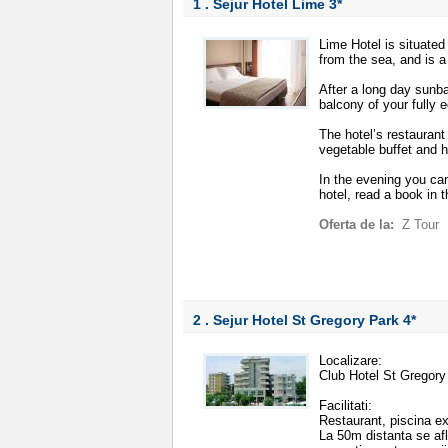
1 . Sejur Hotel Lime
3*
Lime Hotel is situate
from the sea, and is a
After a long day sunba
balcony of your fully 
The hotel’s restaurant
vegetable buffet and
In the evening you ca
hotel, read a book in
Oferta de la:
Z Tour
2 . Sejur Hotel St Gregory Park
4*
Localizare:
Club Hotel St Gregory
Facilitati:
Restaurant, piscina ext
La 50m distanta se afl