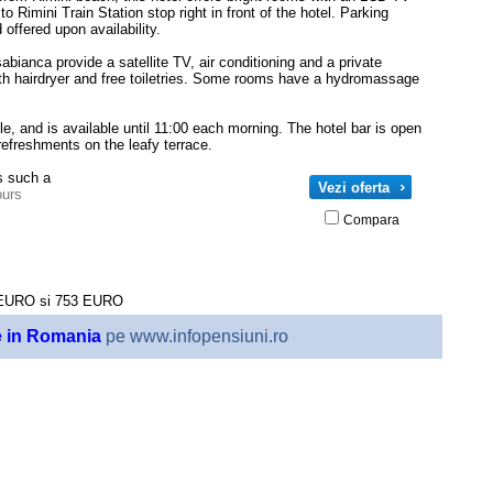
o Rimini Train Station stop right in front of the hotel. Parking
 offered upon availability.
abianca provide a satellite TV, air conditioning and a private
h hairdryer and free toiletries. Some rooms have a hydromassage
yle, and is available until 11:00 each morning. The hotel bar is open
efreshments on the leafy terrace.
es such a
Vezi oferta
ours
Compara
EURO
si
753
EURO
e in Romania
pe www.infopensiuni.ro