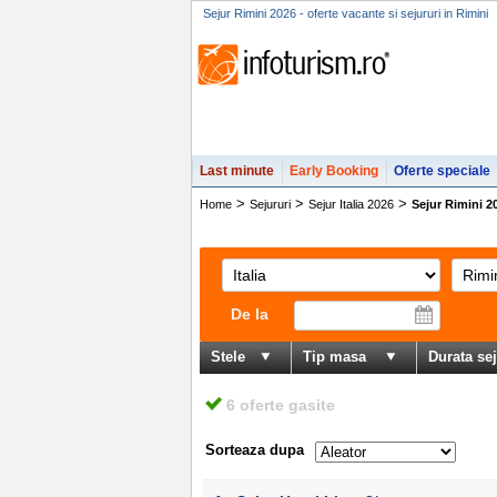
Sejur Rimini 2026 - oferte vacante si sejururi in Rimini
Last minute
Early Booking
Oferte speciale
>
>
>
Home
Sejururi
Sejur Italia 2026
Sejur Rimini 2
De la
Stele
Tip masa
Durata se
6 oferte gasite
Sorteaza dupa