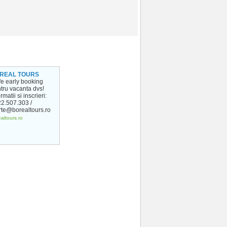
REAL TOURS
ife early booking
tru vacanta dvs!
rmatii si inscrieri:
2.507.303 /
rte@borealtours.ro
altours.ro