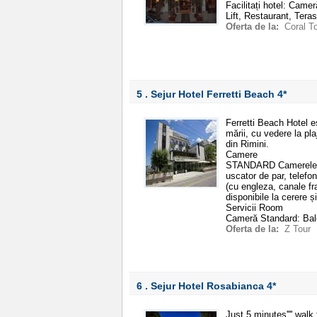
Facilitați hotel: Came
Lift, Restaurant, Teras
Oferta de la:
Coral T
5 . Sejur Hotel Ferretti Beach
4*
Ferretti Beach Hotel e
mării, cu vedere la pla
din Rimini.
Camere
STANDARD Camerele sun
uscator de par, telefo
(cu engleza, canale fr
disponibile la cerere ș
Servicii Room
Cameră Standard: Balc
Oferta de la:
Z Tour
6 . Sejur Hotel Rosabianca
4*
Just 5 minutes'''' wal