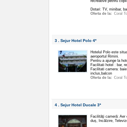
recreative petnru copii
Dotari: TV, minibar, ba
Oferta de la:
Coral T
3 . Sejur Hotel Polo
4*
Hotelul Polo este situ
aeroportul Rimini.
Pentru a ajunge la hot
Facilitati hotel : bar, 
Facilitati camera: baie
inclus,balcon
Oferta de la:
Coral T
4 . Sejur Hotel Ducale
3*
Facilităţi cameră: Aer
duș, Incălzire, Televiz