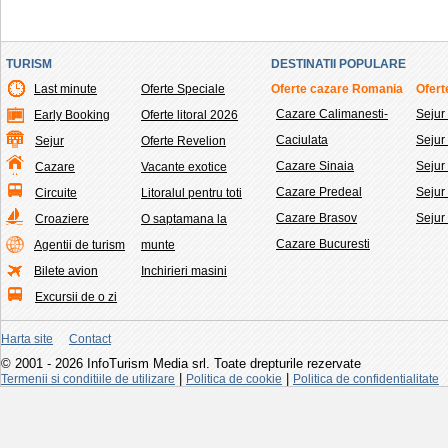
TURISM
DESTINATII POPULARE
Last minute
Oferte Speciale
Oferte cazare Romania
Ofert
Cazare Calimanesti-
Sejur
Early Booking
Oferte litoral 2026
Caciulata
Seju
Sejur
Oferte Revelion
Cazare Sinaia
Sejur
Cazare
Vacante exotice
Cazare Predeal
Sejur
Circuite
Litoralul pentru toti
Cazare Brasov
Sejur
Croaziere
O saptamana la
Cazare Bucuresti
Agentii de turism
munte
Bilete avion
Inchirieri masini
Excursii de o zi
Harta site
Contact
© 2001 - 2026 InfoTurism Media srl. Toate drepturile rezervate
|
|
Termenii si conditiile de utilizare
Politica de cookie
Politica de confidentialitate