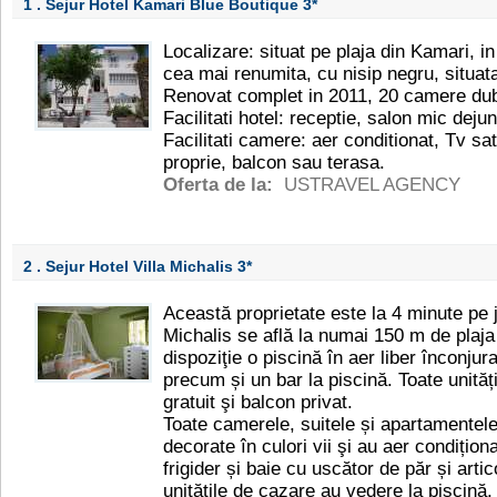
1 . Sejur Hotel Kamari Blue Boutique
3*
Localizare: situat pe plaja din Kamari, in 
cea mai renumita, cu nisip negru, situat
Renovat complet in 2011, 20 camere du
Facilitati hotel: receptie, salon mic dejun
Facilitati camere: aer conditionat, Tv satel
proprie, balcon sau terasa.
Oferta de la:
USTRAVEL AGENCY
2 . Sejur Hotel Villa Michalis
3*
Această proprietate este la 4 minute pe jo
Michalis se află la numai 150 m de plaja
dispoziţie o piscină în aer liber înconju
precum și un bar la piscină. Toate unităț
gratuit şi balcon privat.
Toate camerele, suitele și apartamentele 
decorate în culori vii şi au aer condițion
frigider și baie cu uscător de păr și artic
unitățile de cazare au vedere la piscină,