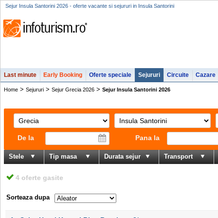
Sejur Insula Santorini 2026 - oferte vacante si sejururi in Insula Santorini
Last minute
Early Booking
Oferte speciale
Sejururi
Circuite
Cazare
>
>
>
Home
Sejururi
Sejur Grecia 2026
Sejur Insula Santorini 2026
De la
Pana la
Stele
Tip masa
Durata sejur
Transport
4 oferte gasite
Sorteaza dupa