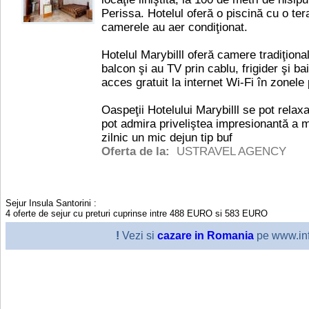
Perissa. Hotelul oferă o piscină cu o ter
camerele au aer condiţionat.
Hotelul Marybilll oferă camere tradiţion
balcon şi au TV prin cablu, frigider şi ba
acces gratuit la internet Wi-Fi în zonele 
Oaspeţii Hotelului Marybilll se pot relax
pot admira priveliştea impresionantă a m
zilnic un mic dejun tip buf
Oferta de la:
USTRAVEL AGENCY
Sejur Insula Santorini
:
4
oferte de sejur cu preturi cuprinse intre
488
EURO
si
583
EURO
!
Vezi si
cazare in Romania
pe www.inf