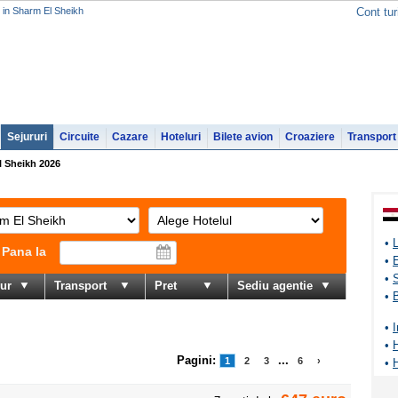
i in Sharm El Sheikh
Cont tur
Sejururi
Circuite
Cazare
Hoteluri
Bilete avion
Croaziere
Transport
l Sheikh 2026
•
Pana la
•
•
jur
Transport
Pret
Sediu agentie
•
•
I
•
Pagini:
...
1
2
3
6
›
•