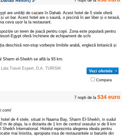
ex.Dahab Resort)
5*
7 nopti de la
pt are unități de cazare în Dahab. Acest hotel de 5 stele oferă
 și un bar. Acest hotel are o saună, o piscină în aer liber și o terasă,
ma ceva ușor la la restaurant.
spoziție un teren de joacă pentru copii. Zona este populară pentru
Resort-Egypt oferă închiriere de echipament de schi.
ția deschisă non-stop vorbește limibile arabă, engleză britanică și
al Sharm el-Sheikh se află la 93 km.
,
Lala Travel Expert
,
D.A. TURISM
Vezi ofertele
Compara
534 euro
7 nopti de la
li.com/
n hotel de 4 stele, situat in Naama Bay, Sharm El-Sheikh, in sudul
00 m de plaja, la o distanta de 1 km de centrul orasului si de 9 km
 Sheikh International. Hotelul reprezinta alegerea ideala pentru
locatie mai linistita, apropiata insa de restaurantele si barurile din