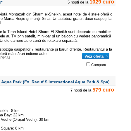
1029 euro
4*
5 nopti de la
vistă Montazah din Sharm el-Sheikh, acest hotel de 4 stele oferă o
pre Marea Roşie şi munţii Sinai. Un autobuz gratuit duce oaspeţii la
i.
 la Tiran Island Hotel Sharm El Sheikh sunt decorate cu mobilier
le au TV prin satelit, mini-bar şi un balcon cu vedere panoramică
. Unele camere au o zonă de relaxare separată.
spoziţia oaspeţilor 7 restaurante şi baruri diferite. Restaurantul à la
oferă mâncăruri indiene aute
Vezi oferta
URISM
Compara
& Aqua Park (ex. Raouf S International Aqua Park & Spa)
579 euro
7 nopti de la
eikh - 8 km
ma Bay: 22 km
a Veche (Orașul Vechi): 30 km
o Square: 8 km