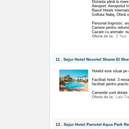
Distanța până la mare:
Aeroport: Aeroportul I
Raouf Hotels Internati
Golfului Nabq. Oferă o
Personal lingvistic: ar
Camere pentru nefumăt
Cazare cu animale: n
Oferta de la:
Z Tour
11 . Sejur Hotel Novotel Sharm El Sh
Hotelul este situat pe
Facilitati hotel: 3 res
facilitati pentru pract
Camerele sunt dotate c
Oferta de la:
Lala Tr
12 . Sejur Hotel Parrotel Aqua Park R