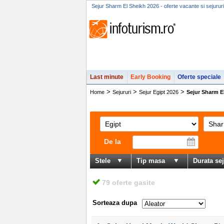
Sejur Sharm El Sheikh 2026 - oferte vacante si sejurur
Last minute
Early Booking
Oferte speciale
>
>
>
Home
Sejururi
Sejur Egipt 2026
Sejur Sharm E
De la
Stele
Tip masa
Durata se
79 oferte gasite
Sorteaza dupa