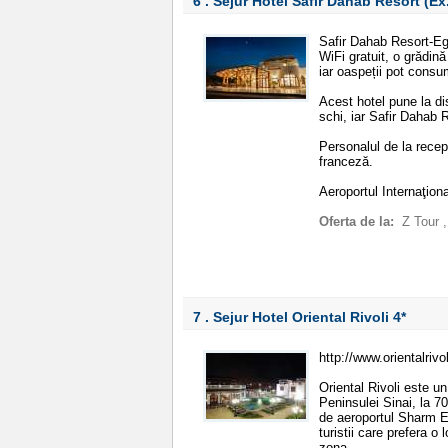
6 . Sejur Hotel Safir Dahab Resort (
Safir Dahab Resort-Egy
WiFi gratuit, o grădină
iar oaspeții pot consu
Acest hotel pune la di
schi, iar Safir Dahab 
Personalul de la recep
franceză.
Aeroportul Internaţion
Oferta de la:
Z Tour
7 . Sejur Hotel Oriental Rivoli
4*
http://www.orientalrivo
Oriental Rivoli este u
Peninsulei Sinai, la 7
de aeroportul Sharm El
turistii care prefera o 
zona.