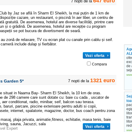
647 euro
7 nopti de la
lub by Jaz se află în Sharm El Sheikh, la mai puțin de 1 km de
ispoziție cazare, un restaurant, o piscină în aer liber, un centru de
ată gratuită. De asemenea, hotelul are diverse facilități, printre care
un și o grădină. De asemenea, hotelul are recepție cu program
oaspeții se pot bucura de divertisment de seară.
u zonă de relaxare, TV cu ecran plat cu canale prin cablu și seif.
ameră include dulap și fierbător.
Age
AL
Vezi oferta
ofe
exc
Compara
de 
sej
www
1321 euro
sis Garden
5*
7 nopti de la
ste situat in Naama Bay- Sharm El Sheikh, la 10 km de oras.
Sej
ne de 298 camere care sunt dotate cu: baie cu cada , uscator de
toa
t, aer conditionat, radio, minibar, seif, balcon sau terasa.
pac
e, baruri, parcare, piscine exterioare pentru adulti si copii,
egi
sete, internet, spalatorie, magazine, doctor, bus coach pentru zona
lit
tra
i: masaj, plaja privata, animatie,fitness, echitatie, masa tenis, baie
lit
diving, sauna, Jacuzzi, sala
red
Vezi oferta
avel Expert
www