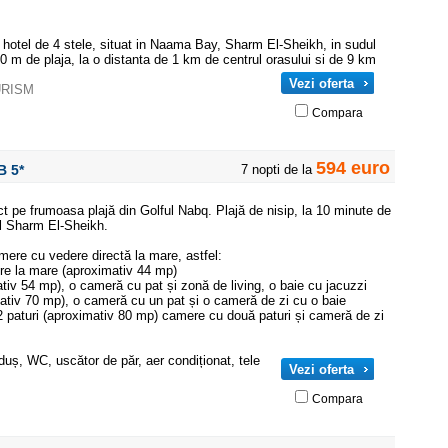
n hotel de 4 stele, situat in Naama Bay, Sharm El-Sheikh, in sudul
00 m de plaja, la o distanta de 1 km de centrul orasului si de 9 km
Vezi oferta
URISM
Compara
594 euro
UB
5*
7 nopti de la
ect pe frumoasa plajă din Golful Nabq. Plajă de nisip, la 10 minute de
al Sharm El-Sheikh.
mere cu vedere directă la mare, astfel:
re la mare (aproximativ 44 mp)
mativ 54 mp), o cameră cu pat și zonă de living, o baie cu jacuzzi
mativ 70 mp), o cameră cu un pat și o cameră de zi cu o baie
2 paturi (aproximativ 80 mp) camere cu două paturi și cameră de zi
duș, WC, uscător de păr, aer condiționat, tele
Vezi oferta
Compara