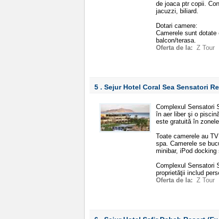
de joaca ptr copii. Co
jacuzzi, biliard.
Dotari camere:
Camerele sunt dotate c
balcon/terasa.
Oferta de la:
Z Tour
5 . Sejur Hotel Coral Sea Sensatori R
Complexul Sensatori S
în aer liber şi o pisci
este gratuită în zonele
Toate camerele au TV c
spa. Camerele se bucur
minibar, iPod docking 
Complexul Sensatori Sh
proprietăţii includ per
Oferta de la:
Z Tour