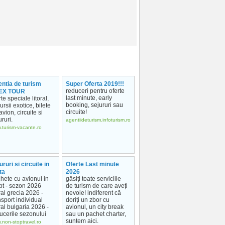
ntia de turism
Super Oferta 2019!!!
reduceri pentru oferte
EX TOUR
last minute, early
rte speciale litoral,
booking, sejururi sau
ursii exotice, bilete
circuite!
avion, circuite si
ururi.
agentiideturism.infoturism.ro
.turism-vacante.ro
ururi si circuite in
Oferte Last minute
ta
2026
hete cu avionul in
găsiți toate serviciile
pt - sezon 2026
de turism de care aveți
oral grecia 2026 -
nevoie! indiferent că
nsport individual
doriți un zbor cu
oral bulgaria 2026 -
avionul, un city break
ucerile sezonului
sau un pachet charter,
suntem aici.
.non-stoptravel.ro