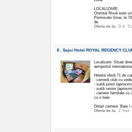
LOCALIZARE:
Oriental Rivoli este u
Peninsulei Sinai, la 7
de
Oferta de la:
D.A. T
8 . Sejur Hotel ROYAL REGENCY CL
Localizare: Situat dir
aeroportul internațion
Hotelul oferă 71 de ca
- cameră club cu vede
- suită junior (aproxi
- suită senior (aproxi
- camere familiale cu 
cu o baie
Dotari camere: Baie / 
Oferta de la:
Z Tour