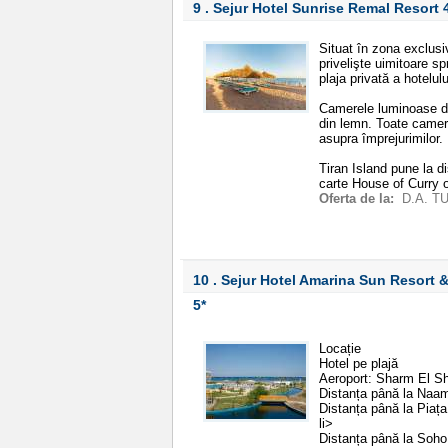
9 . Sejur Hotel Sunrise Remal Resort
Situat în zona exclusi
privelişte uimitoare s
plaja privată a hotelulu
Camerele luminoase de
din lemn. Toate camere
asupra împrejurimilor
Tiran Island pune la di
carte House of Curry 
Oferta de la:
D.A. T
10 . Sejur Hotel Amarina Sun Resort 
5*
Locație
Hotel pe plajă
Aeroport: Sharm El Sh
Distanța până la Naa
Distanța până la Piaț
li>
Distanța până la Soh