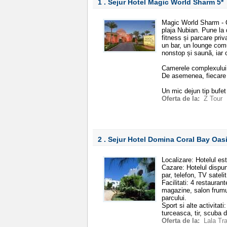
1 . Sejur Hotel Magic World Sharm
5*
Magic World Sharm - C
plaja Nubian. Pune la d
fitness și parcare priv
un bar, un lounge com
nonstop și saună, iar 
Camerele complexului a
De asemenea, fiecare c
Un mic dejun tip bufet
Oferta de la:
Z Tour
2 . Sejur Hotel Domina Coral Bay Oa
Localizare: Hotelul e
Cazare: Hotelul dispu
par, telefon, TV sateli
Facilitati: 4 restaurant
magazine, salon frumu
parcului.
Sport si alte activitat
turceasca, tir, scuba 
Oferta de la:
Lala Tr