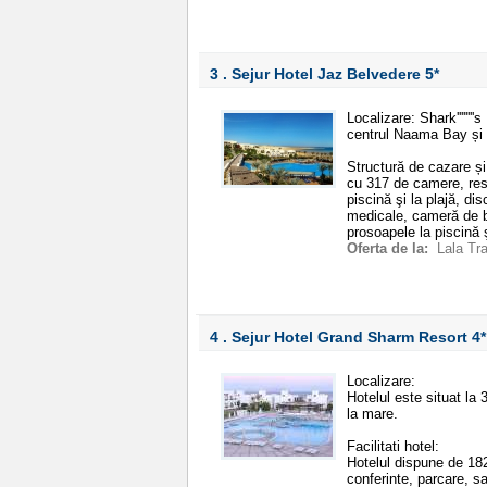
3 . Sejur Hotel Jaz Belvedere
5*
Localizare: Shark''''''
centrul Naama Bay și 
Structură de cazare și 
cu 317 de camere, resta
piscină şi la plajă, di
medicale, cameră de ba
prosoapele la piscină ş
Oferta de la:
Lala Tr
4 . Sejur Hotel Grand Sharm Resort
4*
Localizare:
Hotelul este situat la
la mare.
Facilitati hotel:
Hotelul dispune de 182
conferinte, parcare, s