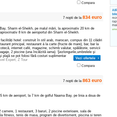
Compara
AIR
bil
834 euro
7 nopti de la
rez
rap
mai
''s Bay, Sharm el-Sheikh, pe malul mării, la aproximativ 20 km de
airw
aproximativ 8 km de aeroportul din Sharm el-Sheikh.
facilități hotel: construit în stil arab, marocan, compus din 11 clădiri
urant principal, restaurant à la carte (fructe de mare), bar, bar la
scotecă, internet café, magazine, schimb valutar, spălătorie, servicii
gaje, 2 piscine (una încălzită iarna). Şezlongurile,umbrelele şi
i plajă se pot folosi fără costuri suplimentar
Vezi ofertele
avel Expert
,
Z Tour
Compara
863 euro
7 nopti de la
 35 km de aeroport, la 7 km de golful Naama Bay, pe linia a doua de
 camere, 1 restaurant, 3 baruri, 2 piscine exterioare, sala de
ala fitness, tenis de masa, program de divertisment, piscina si teren