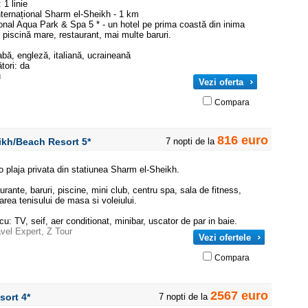
 1 linie
nternațional Sharm el-Sheikh - 1 km
onal Aqua Park & Spa 5 * - un hotel pe prima coastă din inima
 piscină mare, restaurant, mai multe baruri.
abă, engleză, italiană, ucraineană
ori: da
u
Vezi oferta
Compara
816 euro
eikh/beach Resort
5*
7 nopti de la
 o plaja privata din statiunea Sharm el-Sheikh.
taurante, baruri, piscine, mini club, centru spa, sala de fitness,
icarea tenisului de masa si voleiului.
u: TV, seif, aer conditionat, minibar, uscator de par in baie.
avel Expert
,
Z Tour
Vezi ofertele
Compara
2567 euro
esort
4*
7 nopti de la