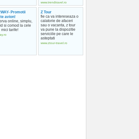
www.trendtravel.ro
WAY- Promotii
Z Tour
fie ca va intereseaza o
ete avion!
calatorie de afaceri
erva online, simplu,
sau o vacanta, z tour
id si comod la cele
va pune la dispozitie
 mici tarife!
serviciile pe care le
ay.ro
asteptati
www.ztour-travel.ro