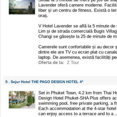
Lavender oferă camere moderne. Facilităț
liber și un centru de fitness. Există o t
oraș.
V Hotel Lavender se află la 5 minute d
Lim și de strada comercială Bugis Villag
Changi se găsește la 25 de minute de m
Camerele sunt confortabile și au decor 
dintre ele are TV cu ecran plat cu canale
laptop. De asemenea, există facilități pe
Oferta de la:
Z Tour
5 . Sejur Hotel THE PAGO DESIGN HOTEL
4*
Set in Phuket Town, 4.2 km from Thai
Design Hotel Phuket-SHA Plus offers a
swimming pool, free private parking, a f
Each accommodation at the 4-star hotel
can enjoy access to a terrace and to a ..