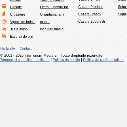
Cazare Predeal
Sejur
Circuite
Litoralul pentru toti
Cazare Brasov
Sejur
Croaziere
O saptamana la
Cazare Bucuresti
Agentii de turism
munte
Bilete avion
Inchirieri masini
Excursii de o zi
Harta site
Contact
© 2001 - 2026 InfoTurism Media srl. Toate drepturile rezervate
|
|
Termenii si conditiile de utilizare
Politica de cookie
Politica de confidentialitate