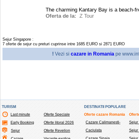
The charming Kantary Bay is a beach-fro
Oferta de la:
Z Tour
Sejur Singapore
:
7
oferte de sejur cu preturi cuprinse intre
1685
EURO
si
2871
EURO
!
Vezi si
cazare in Romania
pe www.inf
TURISM
DESTINATII POPULARE
Last minute
Oferte Speciale
Oferte cazare Romania
Ofert
Cazare Calimanesti-
Sejur
Early Booking
Oferte litoral 2026
Caciulata
Seju
Sejur
Oferte Revelion
Cazare Sinaia
Sejur
Cazare
Vacante exotice