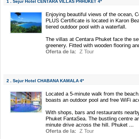
1 . Sejur Hotel CENTARA VILLAS PHHUKET
4*
Enjoying beautiful views of the ocean, 
PLUS Certificate is located in Karon Bea
tiered outdoor pool with a waterfall.
The villas at Centara Phuket face the s
greenery. Fitted with wooden flooring and
Oferta de la:
Z Tour
2 . Sejur Hotel CHABANA KAMALA
4*
Located a 5-minute walk from the beac
boasts an outdoor pool and free WiFi ac
With shops, bars and restaurants nearby,
Phuket FantaSea. The bustling centre and
minute drive across the hill. Phuket ...
Oferta de la:
Z Tour