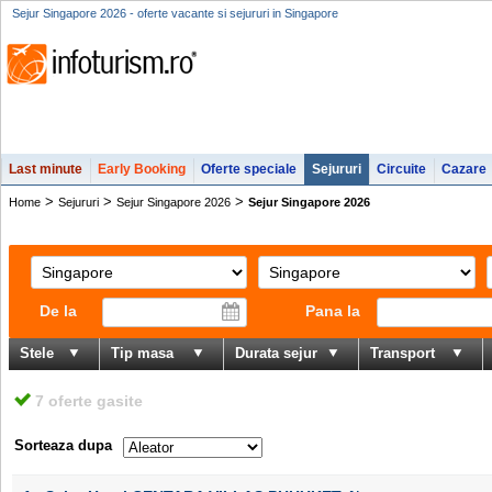
Sejur Singapore 2026 - oferte vacante si sejururi in Singapore
Last minute
Early Booking
Oferte speciale
Sejururi
Circuite
Cazare
>
>
>
Home
Sejururi
Sejur Singapore 2026
Sejur Singapore 2026
De la
Pana la
Stele
Tip masa
Durata sejur
Transport
7 oferte gasite
Sorteaza dupa