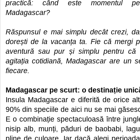
practică: când este momentul per
Madagascar?
Răspunsul e mai simplu decât crezi, da
dorești de la vacanța ta. Fie că mergi p
aventură sau pur și simplu pentru că 
agitația cotidiană, Madagascar are un se
fiecare.
Madagascar pe scurt: o destinație unic
Insula Madagascar e diferită de orice al
90% din speciile de aici nu se mai găsesc
E o combinație spectaculoasă între jungle
nisip alb, munți, păduri de baobabi, lag
pline de culoare. Iar dacă alegi perioada