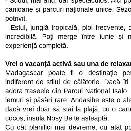
- Sudul, mai arid, dar spectaculos. Aici po
canioane și parcuri naționale unice. Sez
potrivit.
- Estul, junglă tropicală, ploi frecvente, 
incredibilă. Poți merge între iunie și
experiență completă.
Vrei o vacanță activă sau una de relaxa
Madagascar poate fi o destinație per
indiferent de stilul de călătorie. Dacă îți
adora traseele din Parcul Național Isalo.
lemuri și păsări rare, Andasibe este o al
dacă vrei doar să stai la plajă, cu o ca
cocos, insula Nosy Be te așteaptă.
Cu cât planifici mai devreme, cu atât p