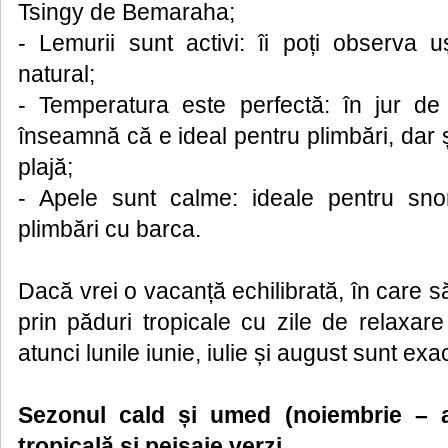
Tsingy de Bemaraha;
- Lemurii sunt activi: îi poți observa u
natural;
- Temperatura este perfectă: în jur d
înseamnă că e ideal pentru plimbări, dar ș
plajă;
- Apele sunt calme: ideale pentru snor
plimbări cu barca.
Dacă vrei o vacanță echilibrată, în care s
prin păduri tropicale cu zile de relaxare
atunci lunile iunie, iulie și august sunt exa
Sezonul cald și umed (noiembrie – ap
tropicală și peisaje verzi