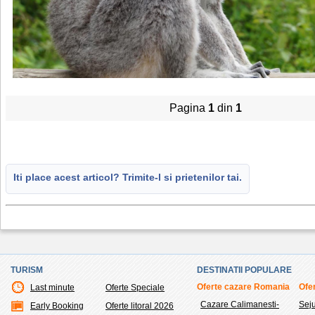
Pagina
1
din
1
Iti place acest articol? Trimite-l si prietenilor tai.
TURISM
DESTINATII POPULARE
Oferte cazare Romania
Ofer
Last minute
Oferte Speciale
Cazare Calimanesti-
Sej
Early Booking
Oferte litoral 2026