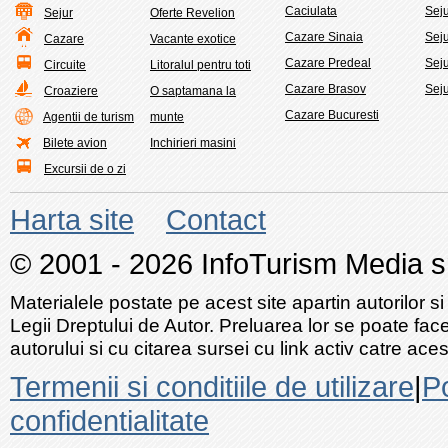
Caciulata
Sej
Sejur
Oferte Revelion
Cazare Sinaia
Seju
Cazare
Vacante exotice
Cazare Predeal
Sej
Circuite
Litoralul pentru toti
Cazare Brasov
Seju
Croaziere
O saptamana la
Cazare Bucuresti
Agentii de turism
munte
Bilete avion
Inchirieri masini
Excursii de o zi
Harta site
Contact
© 2001 - 2026 InfoTurism Media srl
Materialele postate pe acest site apartin autorilor si
Legii Dreptului de Autor. Preluarea lor se poate fac
autorului si cu citarea sursei cu link activ catre acest
Termenii si conditiile de utilizare
|
Po
confidentialitate