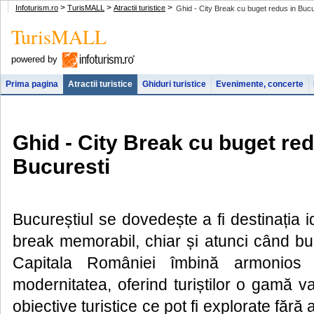
>
>
>
Infoturism.ro
TurisMALL
Atractii turistice
Ghid - City Break cu buget redus in Bucu
TurisMALL
powered by
Prima pagina
Atractii turistice
Ghiduri turistice
Evenimente, concerte
Ghid - City Break cu buget red
Bucuresti
Bucureștiul se dovedește a fi destinația i
break memorabil, chiar și atunci când bu
Capitala României îmbină armonios is
modernitatea, oferind turiștilor o gamă var
obiective turistice ce pot fi explorate făr