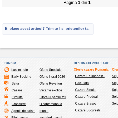
Pagina
1
din
1
Iti place acest articol? Trimite-l si prietenilor tai.
TURISM
DESTINATII POPULARE
Oferte cazare Romania
Ofer
Last minute
Oferte Speciale
Cazare Calimanesti-
Sej
Early Booking
Oferte litoral 2026
Caciulata
Sej
Sejur
Oferte Revelion
Cazare Sinaia
Seju
Cazare
Vacante exotice
Cazare Predeal
Sej
Circuite
Litoralul pentru toti
Cazare Brasov
Seju
Croaziere
O saptamana la
Cazare Bucuresti
Agentii de turism
munte
Bilete avion
Inchirieri masini