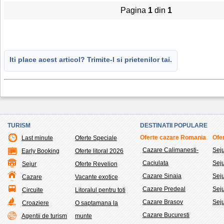
Pagina
1
din
1
Iti place acest articol? Trimite-l si prietenilor tai.
TURISM
DESTINATII POPULARE
Oferte cazare Romania
Ofer
Last minute
Oferte Speciale
Cazare Calimanesti-
Sej
Early Booking
Oferte litoral 2026
Caciulata
Sej
Sejur
Oferte Revelion
Cazare Sinaia
Seju
Cazare
Vacante exotice
Cazare Predeal
Sej
Circuite
Litoralul pentru toti
Cazare Brasov
Seju
Croaziere
O saptamana la
Cazare Bucuresti
Agentii de turism
munte