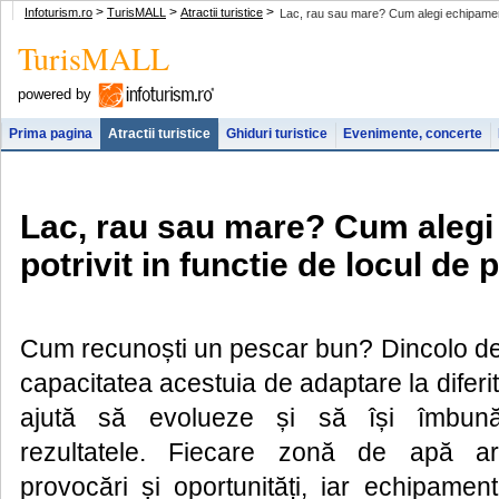
>
>
>
Infoturism.ro
TurisMALL
Atractii turistice
Lac, rau sau mare? Cum alegi echipamentul
TurisMALL
powered by
Prima pagina
Atractii turistice
Ghiduri turistice
Evenimente, concerte
Lac, rau sau mare? Cum alegi
potrivit in functie de locul de 
Cum recunoști un pescar bun? Dincolo de
capacitatea acestuia de adaptare la diferit
ajută să evolueze și să își îmbună
rezultatele. Fiecare zonă de apă are
provocări și oportunități, iar echipamen