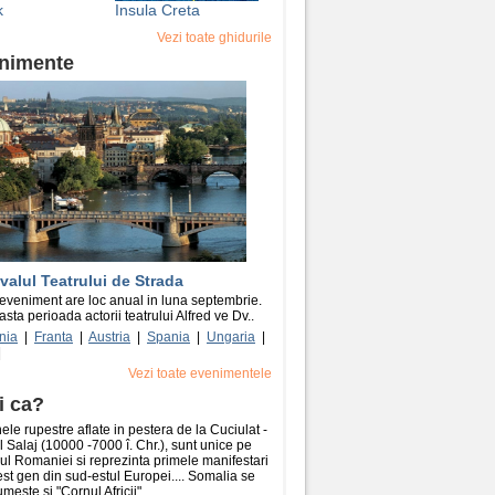
k
Insula Creta
Vezi toate ghidurile
nimente
valul Teatrului de Strada
eveniment are loc anual in luna septembrie.
asta perioada actorii teatrului Alfred ve Dv..
nia
|
Franta
|
Austria
|
Spania
|
Ungaria
|
|
Vezi toate evenimentele
i ca?
le rupestre aflate in pestera de la Cuciulat -
l Salaj (10000 -7000 î. Chr.), sunt unice pe
riul Romaniei si reprezinta primele manifestari
st gen din sud-estul Europei.... Somalia se
meste si "Cornul Africii"....