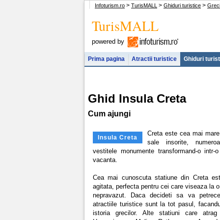
>
>
>
Infoturism.ro
TurisMALL
Ghiduri turistice
Grec
TurisMALL
powered by
Prima pagina
Atractii turistice
Ghiduri turis
Ghid Insula Creta
Cum ajungi
Creta este cea mai mare i
Insula Creta
sale insorite, numeroa
vestitele monumente transformand-o intr-o 
vacanta.
Cea mai cunoscuta statiune din Creta est
agitata, perfecta pentru cei care viseaza la 
nepravazut. Daca decideti sa va petrecet
atractiile turistice sunt la tot pasul, facand
istoria grecilor. Alte statiuni care atrag