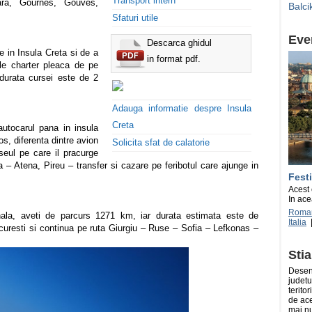
Transport intern
ara, Gournes, Gouves,
Balci
Sfaturi utile
Eve
Descarca ghidul
 in Insula Creta si de a
in format pdf.
le charter pleaca de pe
 durata cursei este de 2
Adauga informatie despre Insula
Creta
autocarul pana in insula
s, diferenta dintre avion
Solicita sfat de calatorie
seul pe care il pracurge
a – Atena, Pireu – transfer si cazare pe feribotul care ajunge in
Festi
Acest 
In ace
Roma
ala, aveti de parcurs 1271 km, iar durata estimata este de
Italia
curesti si continua pe ruta Giurgiu – Ruse – Sofia – Lefkonas –
Stia
Desene
judetu
terito
de ace
mai nu