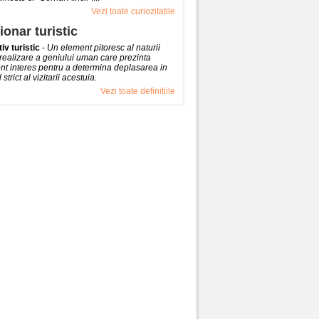
Vezi toate curiozitatile
ionar turistic
iv turistic
-
Un element pitoresc al naturii
realizare a geniului uman care prezinta
ent interes pentru a determina deplasarea in
strict al vizitarii acestuia.
Vezi toate definitiile