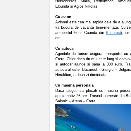
Hersonissos, Malia, Rethymnon, Amoud
Elounda si Agios Nikolas.
Cu avion
Avionul este cea mai rapida cale de a ajunge
va bucura de vacanta bine-meritata. Curse
aeroportul Henri Coanda din
Bucuresti
, iar
ore.
Cu autocar
Agentiile de turism asigura transportul cu 
Creta. Chiar daca drumul este lung si anevoio
si autocar ajunge si pana la 300 euro. Tra
autocarul este: Bucurest - Giurgiu – Bulgari
Heraklion, a doua zi dimineata.
Cu masina personala
Daca alegeti sa plecati cu masina person
aproximativ 26 ore. Traseul porneste din Bu
Salonic – Atena – Creta.