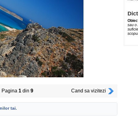
Dict
Obiect
sau o 
sufici
scopul 
Pagina
1
din
9
Cand sa vizitezi
ilor tai.