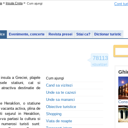
>
>
ia
Insula Creta
Cum ajungi
Cont tur
tice
Evenimente, concerte
Revista presei
Stiai ca?
Dictionar turistic
78113
Ghid
nsula a Greciei, plajele
Cum ajungi
sele statiuni, cat si
Cand sa vizitezi
atractiva destinatie de
Unde sa te cazezi
Unde sa mananci
Cons
e Heraklion, o statiune
Obiective turistice
o vacanta activa, plina de
i sejurul in Heraklion,
Shopping
u-va partasi la cultura si
Viata de noapte
 numerosi turisti sunt: