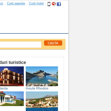
ist
Cont agentie
Cont hotel
uri turistice
tanta
Insula Rhodos