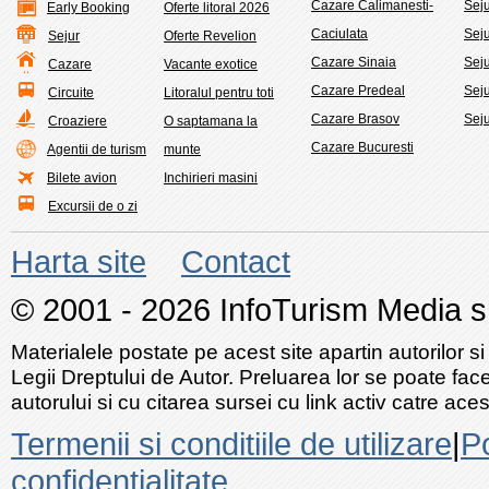
Cazare Calimanesti-
Sej
Early Booking
Oferte litoral 2026
Caciulata
Sej
Sejur
Oferte Revelion
Cazare Sinaia
Seju
Cazare
Vacante exotice
Cazare Predeal
Sej
Circuite
Litoralul pentru toti
Cazare Brasov
Seju
Croaziere
O saptamana la
Cazare Bucuresti
Agentii de turism
munte
Bilete avion
Inchirieri masini
Excursii de o zi
Harta site
Contact
© 2001 - 2026 InfoTurism Media srl
Materialele postate pe acest site apartin autorilor si
Legii Dreptului de Autor. Preluarea lor se poate fac
autorului si cu citarea sursei cu link activ catre acest
Termenii si conditiile de utilizare
|
Po
confidentialitate