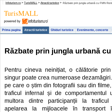
>
>
>
Infoturism.ro
TurisMALL
Atractii turistice
Răzbate prin jungla urbană cu FMN Ren
TurisMALL
powered by
Prima pagina
Atractii turistice
Ghiduri turistice
Evenimente, concerte
Răzbate prin jungla urbană c
Pentru cineva neinițiat, o călătorie pri
singur poate crea numeroase dezamăgiri. 
pe care o știm din fotografii sau din filme,
traficul infernal și de comportamentul
multora dintre participanții la traficu
apelarea la mijloacele în transpor