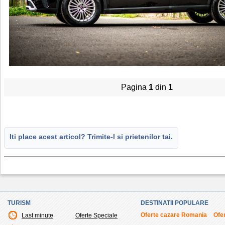
Pagina
1
din
1
Iti place acest articol? Trimite-l si prietenilor tai.
TURISM
DESTINATII POPULARE
Oferte cazare Romania
Ofer
Last minute
Oferte Speciale