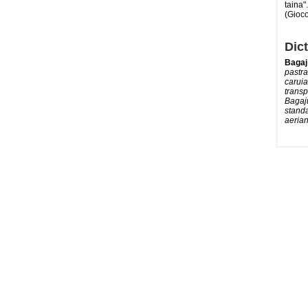
taina"
(Gioco
Dict
Bagaj
pastra
caruia
transp
Bagaju
standa
aerian