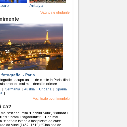
apore
Antalya
Vezi toate ghidurile
nimente
fotografiei - Paris
otografica ocupa un loc de cinste in Paris, fiind
ata probabil mai mult decat in oricare..
a
|
Germania
|
Austria
|
Ungaria
|
Spania
ta
|
Vezi toate evenimentele
i ca?
 mai fost denumita "Unchiul Sam", "Pamantul
atii" si "Taramul fagaduintei".... Cea mai
a "cina" din istorie a fost pictata de catre
rdo da Vinci (1452 -1519): "Cina cea de