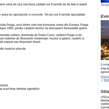
Sing
ere ceha de cea mai buna calitate vor fi servite de de fete si baieti
avea loc spectacole si concerte. Tot aici vor fi servite specialitati
Eve
 vizita Praga, unul dintre cele mai frumoase orase din Europa. Praga
 dupa 1989, pentru calatorii dornici sa descopere frumusetile gotice.
rumusete unitara, dominata de Podul Carol, castelul Praga si de
 pe indelete de itinerariile medievale, muzee si galerii, castele si
l de papusi sau freamatul strazii.
ulte surprize placute.
Luna 
Arta f
apreci
Greci
|
Mal
niment.
ai scurt timp ofertele agentiilor.
Stia
USA a
libert
celebr
Leona