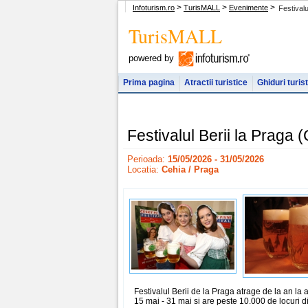
>
>
>
Infoturism.ro
TurisMALL
Evenimente
Festivalu
TurisMALL
powered by
Prima pagina
Atractii turistice
Ghiduri turis
Festivalul Berii la Praga
Perioada:
15/05/2026 - 31/05/2026
Locatia:
Cehia / Praga
Festivalul Berii de la Praga atrage de la an la 
15 mai - 31 mai si are peste 10.000 de locuri d