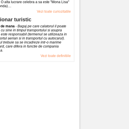
. O alta lucrare celebra a sa este "Mona Lisa"
nda)....
Vezi toate curiozitatile
ionar turistic
 de mana
-
Bagaj pe care calatorul il poate
 cu sine in timpul transportului si asupra
 este responsabil (termenul se utilizeaza in
ortul aerian si in transportul cu autocarul).
l trebuie sa se incadreze intr-o marime
rd, care difera in functie de compania
a.
Vezi toate definitiile