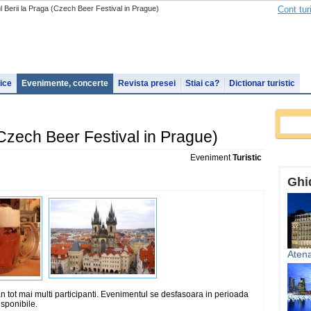
l Berii la Praga (Czech Beer Festival in Prague)
Cont tur
tice
Evenimente, concerte
Revista presei
Stiai ca?
Dictionar turistic
 (Czech Beer Festival in Prague)
Eveniment
Turistic
Ghid
Aten
an tot mai multi participanti. Evenimentul se desfasoara in perioada
isponibile.