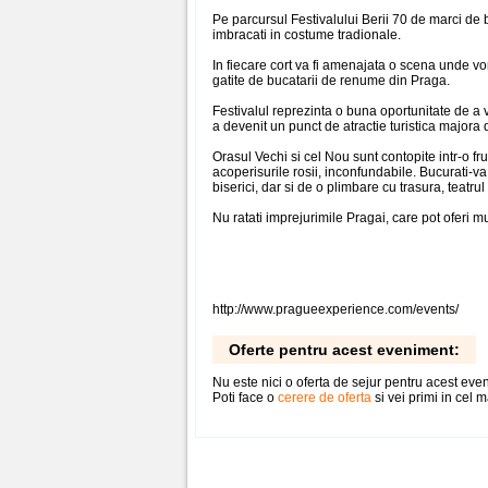
Pe parcursul Festivalului Berii 70 de marci de b
imbracati in costume tradionale.
In fiecare cort va fi amenajata o scena unde vor 
gatite de bucatarii de renume din Praga.
Festivalul reprezinta o buna oportunitate de a
a devenit un punct de atractie turistica majora
Orasul Vechi si cel Nou sunt contopite intr-o f
acoperisurile rosii, inconfundabile. Bucurati-va
biserici, dar si de o plimbare cu trasura, teatru
Nu ratati imprejurimile Pragai, care pot oferi m
http://www.pragueexperience.com/events/
Oferte pentru acest eveniment:
Nu este nici o oferta de sejur pentru acest eve
Poti face o
cerere de oferta
si vei primi in cel m