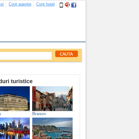
ist
Cont agentie
Cont hotel
uri turistice
a
Brasov