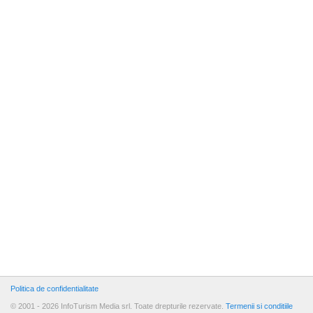
Politica de confidentialitate
© 2001 - 2026 InfoTurism Media srl. Toate drepturile rezervate.
Termenii si conditiile