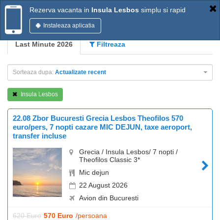
Rezerva vacanta in
Insula Lesbos
simplu si rapid
Instaleaza aplicatia
Last Minute 2026
Filtreaza
Sorteaza dupa:
Actualizate recent
Insula Lesbos
22.08 Zbor Bucuresti Grecia Lesbos Theofilos 570
euro/pers, 7 nopti cazare MIC DEJUN, taxe aeroport,
transfer incluse
Grecia / Insula Lesbos/ 7 nopti /
Theofilos Classic 3*
Mic dejun
22 August 2026
Avion din Bucuresti
620 Euro
570 Euro
/persoana