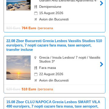
Garden And Eleftherias Apartments 4*
Demipensiune
15 August 2026
Avion din Bucuresti
920 Euro
764 Euro
/persoana
22.08 Zbor Bucuresti Grecia Lesbos Vassilis Studios 510
euro/pers, 7 nopti cazare fara masa, taxe aeroport,
transfer incluse
Grecia / Insula Lesbos/ 7 nopti / Vassilis
Studios 3*
Fara masa
22 August 2026
Avion din Bucuresti
620 Euro
510 Euro
/persoana
15.08 Zbor CLUJ NAPOCA Grecia Lesbos SMART VILA
490 euro/pers, 7 nopti cazare fara masa, taxe aeroport,