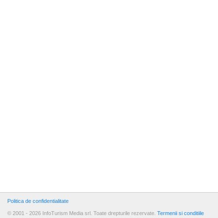
Politica de confidentialitate
© 2001 - 2026 InfoTurism Media srl. Toate drepturile rezervate.
Termenii si conditiile