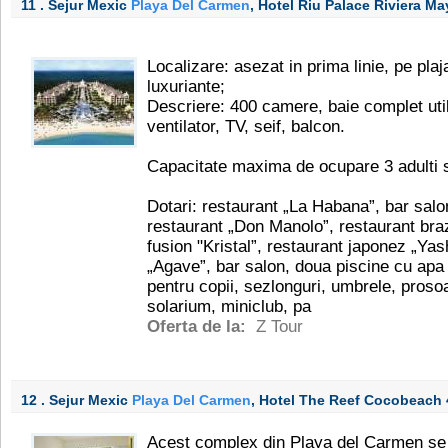
11 . Sejur Mexic
Playa Del Carmen
, Hotel Riu Palace Riviera M
Localizare: asezat in prima linie, pe plaj
luxuriante;
Descriere: 400 camere, baie complet utila
ventilator, TV, seif, balcon.
Capacitate maxima de ocupare 3 adulti sa
Dotari: restaurant „La Habana”, bar salon
restaurant „Don Manolo”, restaurant braz
fusion "Kristal”, restaurant japonez „Ya
„Agave”, bar salon, doua piscine cu apa 
pentru copii, sezlonguri, umbrele, prosoa
solarium, miniclub, pa
Oferta de la:
Z Tour
12 . Sejur Mexic
Playa Del Carmen
, Hotel The Reef Cocobeach
Acest complex din Playa del Carmen se a