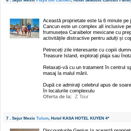
6 . Sejur Mexic
Playa Del Carmen
, Hotel Seadust Cancun Famil
Această proprietate este la 6 minute pe 
Cancun este un complex all inclusive pen
frumusețea Caraibelor mexicane cu prepar
activitățile distractive pentru adulți și co
Petreceți zile interesante cu copiii dum
Treasure Island, explorați plaja sau înota
Relaxați-vă cu un tratament în centrul s
masaj la malul mării.
După ce admiraţi celebrul apus de soare
în localurile complexulu
Oferta de la:
Z Tour
7 . Sejur Mexic
Tulum
, Hotel KASA HOTEL KUYEN
4*
Discounturile Genius la această propriet