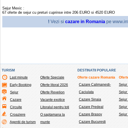
Sejur Mexic
:
67
oferte de sejur cu preturi cuprinse intre
206
EURO
si
4520
EURO
!
Vezi si
cazare in Romania
pe www.inf
TURISM
DESTINATII POPULARE
Last minute
Oferte Speciale
Oferte cazare Romania
Ofert
Cazare Calimanesti-
Sejur
Early Booking
Oferte litoral 2026
Caciulata
Seju
Sejur
Oferte Revelion
Cazare Sinaia
Sejur
Cazare
Vacante exotice
Cazare Predeal
Sejur
Circuite
Litoralul pentru toti
Cazare Brasov
Sejur
Croaziere
O saptamana la
Cazare Bucuresti
Agentii de turism
munte