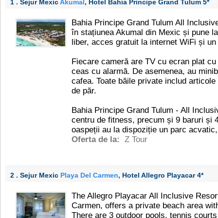
1 . Sejur Mexic
Akumal
, Hotel Bahia Principe Grand Tulum
5*
Bahia Principe Grand Tulum All Inclusiv
în stațiunea Akumal din Mexic și pune la 
liber, acces gratuit la internet WiFi și u
Fiecare cameră are TV cu ecran plat cu ca
ceas cu alarmă. De asemenea, au minibar
cafea. Toate băile private includ articole
de păr.
Bahia Principe Grand Tulum - All Inclusi
centru de fitness, precum și 9 baruri și
oaspeții au la dispoziție un parc acvatic
Oferta de la:
Z Tour
2 . Sejur Mexic
Playa Del Carmen
, Hotel Allegro Playacar
4*
The Allegro Playacar All Inclusive Resor
Carmen, offers a private beach area with 
There are 3 outdoor pools, tennis courts