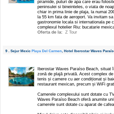
piramide, puturi de apa care erau folosite
peninsulei si bineinteles, o viata de noap
chiar in prima linie de plaja, la numai 2
la 55 km fata de aeroport. Va invitam sa
gastronomie locala si internationala pe c
complexul hotelier Riu: bucatarie mexic
Oferta de la:
Z Tour
9 . Sejur Mexic
Playa Del Carmen
, Hotel Iberostar Waves Para
Iberostar Waves Paraíso Beach, situat î
zonă de plajă privată. Acest complex de 
tenis și camere cu aer condiționat și ba
restaurant mexican, precum și WiFi grat
Camerele complexului sunt dotate cu TV 
Waves Paraíso Beach oferă anumite unită
camerele sunt dotate cu aparat de cafea