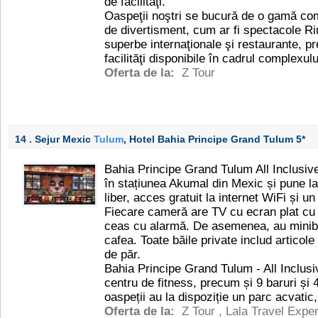
de facilităţi.
Oaspeţii noştri se bucură de o gamă comp
de divertisment, cum ar fi spectacole Ri
superbe internaţionale şi restaurante, p
facilităţi disponibile în cadrul complexu
Oferta de la:
Z Tour
14 . Sejur Mexic
Tulum
, Hotel Bahia Principe Grand Tulum
5*
Bahia Principe Grand Tulum All Inclusiv
în stațiunea Akumal din Mexic și pune la 
liber, acces gratuit la internet WiFi și u
Fiecare cameră are TV cu ecran plat cu ca
ceas cu alarmă. De asemenea, au minibar
cafea. Toate băile private includ articole
de păr.
Bahia Principe Grand Tulum - All Inclusi
centru de fitness, precum și 9 baruri și
oaspeții au la dispoziție un parc acvatic,
Oferta de la:
Z Tour
,
Lala Travel Exper