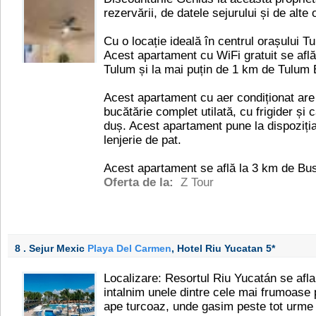
rezervării, de datele sejurului și de alte 
Cu o locație ideală în centrul orașului 
Acest apartament cu WiFi gratuit se află
Tulum și la mai puțin de 1 km de Tulum 
Acest apartament cu aer condiționat are 
bucătărie complet utilată, cu frigider și 
duș. Acest apartament pune la dispoziția
lenjerie de pat.
Acest apartament se află la 3 km de Bu
Oferta de la:
Z Tour
8 . Sejur Mexic
Playa Del Carmen
, Hotel Riu Yucatan
5*
Localizare: Resortul Riu Yucatán se afla
intalnim unele dintre cele mai frumoase p
ape turcoaz, unde gasim peste tot urme a