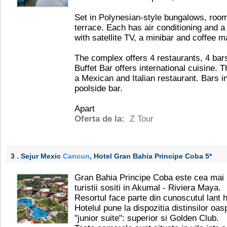
Set in Polynesian-style bungalows, roo
terrace. Each has air conditioning and a
with satellite TV, a minibar and coffee m
The complex offers 4 restaurants, 4 bars
Buffet Bar offers international cuisine. T
a Mexican and Italian restaurant. Bars i
poolside bar.
Apart
Oferta de la:
Z Tour
3 . Sejur Mexic
Cancun
, Hotel Gran Bahia Principe Coba
5*
Gran Bahia Principe Coba este cea mai i
turistii sositi in Akumal - Riviera Maya.
Resortul face parte din cunoscutul lant 
Hotelul pune la dispozitia distinsilor oa
"junior suite": superior si Golden Club.