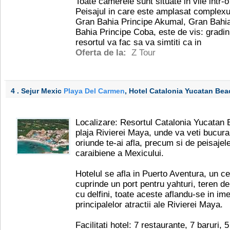
Toate camerele sunt situate in vile intr-
Peisajul in care este amplasat complexu
Gran Bahia Principe Akumal, Gran Bahia
Bahia Principe Coba, este de vis: gradini
resortul va fac sa va simtiti ca in
Oferta de la:
Z Tour
4 . Sejur Mexic
Playa Del Carmen
, Hotel Catalonia Yucatan Be
Localizare: Resortul Catalonia Yucatan B
plaja Rivierei Maya, unde va veti bucura
oriunde te-ai afla, precum si de peisajel
caraibiene a Mexicului.
Hotelul se afla in Puerto Aventura, un ce
cuprinde un port pentru yahturi, teren de
cu delfini, toate aceste aflandu-se in im
principalelor atractii ale Rivierei Maya.
Facilitati hotel: 7 restaurante, 7 baruri,