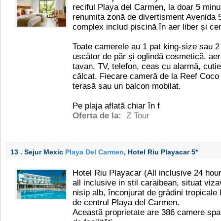
reciful Playa del Carmen, la doar 5 min
renumita zonă de divertisment Avenida 5. 
complex includ piscină în aer liber și ce
Toate camerele au 1 pat king-size sau 2 
uscător de păr și oglindă cosmetică, aer 
tavan, TV, telefon, ceas cu alarmă, cutie d
călcat. Fiecare cameră de la Reef Coco 
terasă sau un balcon mobilat.
Pe plaja aflată chiar în f
Oferta de la:
Z Tour
13 . Sejur Mexic
Playa Del Carmen
, Hotel Riu Playacar
5*
Hotel Riu Playacar (All inclusive 24 hou
all inclusive in stil caraibean, situat vi
nisip alb, înconjurat de grădini tropicale
de centrul Playa del Carmen.
Această proprietate are 386 camere spa