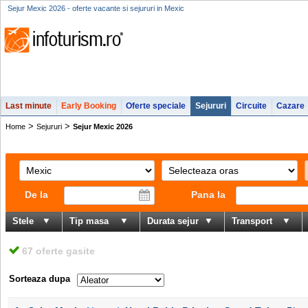
Sejur Mexic 2026 - oferte vacante si sejururi in Mexic
Last minute
Early Booking
Oferte speciale
Sejururi
Circuite
Cazare
>
>
Home
Sejururi
Sejur Mexic 2026
De la
Pana la
Stele
Tip masa
Durata sejur
Transport
67 oferte gasite
Sorteaza dupa