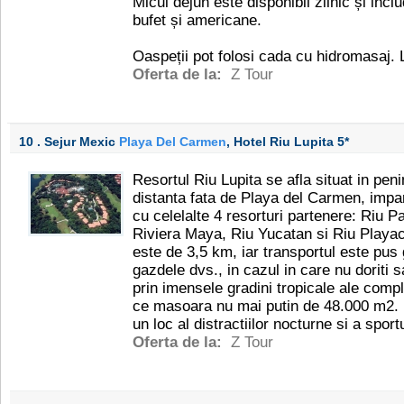
Micul dejun este disponibil zilnic și inclu
bufet și americane.
Oaspeții pot folosi cada cu hidromasaj. 
Oferta de la:
Z Tour
10 . Sejur Mexic
Playa Del Carmen
, Hotel Riu Lupita
5*
Resortul Riu Lupita se afla situat in pen
distanta fata de Playa del Carmen, impart
cu celelalte 4 resorturi partenere: Riu 
Riviera Maya, Riu Yucatan si Riu Playaca
este de 3,5 km, iar transportul este pus g
gazdele dvs., in cazul in care nu doriti 
prin imensele gradini tropicale ale comple
ce masoara nu mai putin de 48.000 m2.
un loc al distractiilor nocturne si a sport
Oferta de la:
Z Tour