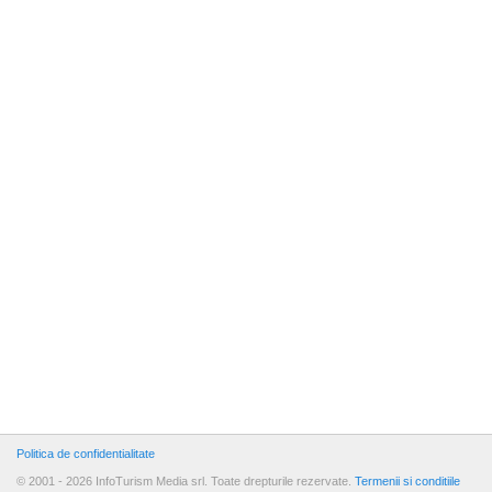
Politica de confidentialitate
© 2001 - 2026 InfoTurism Media srl. Toate drepturile rezervate.
Termenii si conditiile