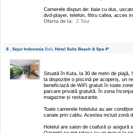
Camerele dispun de: baie cu dus, uscator
dvd-player, telefon, filtru cafea, acces i
Oferta de la:
Z Tour
8 . Sejur Indonezia
Bali
, Hotel Sulis Beach & Spa
4*
Situată în Kuta, la 30 de metri de plajă
la dispoziție o piscină pe acoperiș, un r
beneficiază de WiFi gratuit în toate zone
parcare privată gratuită. În zona înconju
magazine și restaurante.
Toate camerele hotelului au aer condițio
canale prin cablu. Acestea includ zonă de
Hotelul are salon de coafură și asigură s
Oaspeții se pot relaxa cu un masaj la ce