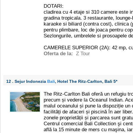
DOTARI:
cladirea cu 4 etaje si 310 camere este i
gradina tropicala. 3 restaurante, lounge-
karaoke si biliard (contra cost), clinica (
pentru plimbare, loc de joaca pentru copi
Sezlongurile, umbrelele si prosoapele de 
CAMERELE SUPERIOR (2A): 42 mp, cu te
Oferta de la:
Z Tour
12 . Sejur Indonezia
Bali
, Hotel The Ritz-Carlton, Bali
5*
The Ritz-Carlton Bali oferă un refugiu t
precum și vedere la Oceanul Indian. Ace
malul oceanului și pune la dispoziție un
facilități de afaceri și piscină în aer lib
zonele proprietății și parcarea sunt gratu
Centrul comercial Bali Collection şi cent
află la 15 minute de mers cu maşina, iar