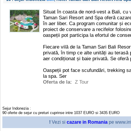
Situat în coasta de nord-vest a Bali, cu
Taman Sari Resort and Spa oferă cazare 
în aer liber. Ca program comunitar și eco
proiect de conservare a recifelor folosin
oaspeții pot participa la efortul de conse
Fiecare vilă de la Taman Sari Bali Resor
privată, în timp ce alte unități au teras
aer condiționat și baie privată. Se oferă 
Oaspeții pot face scufundări, trekking s
la spa. Ser
Oferta de la:
Z Tour
Sejur Indonezia
:
90
oferte de sejur cu preturi cuprinse intre
1037
EURO
si
3435
EURO
!
Vezi si
cazare in Romania
pe www.inf