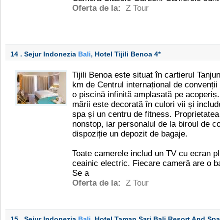
Oferta de la:
Z Tour
14 . Sejur Indonezia
Bali
, Hotel Tijili Benoa
4*
Tijili Benoa este situat în cartierul Tan
km de Centrul internațional de convenții 
o piscină infinită amplasată pe acoperiș.
mării este decorată în culori vii și incl
spa și un centru de fitness. Proprietate
nonstop, iar personalul de la biroul de 
dispoziție un depozit de bagaje.
Toate camerele includ un TV cu ecran plat
ceainic electric. Fiecare cameră are o ba
Se a
Oferta de la:
Z Tour
15 . Sejur Indonezia
Bali
, Hotel Taman Sari Bali Resort And Sp