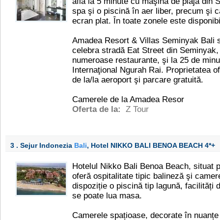
află la 5 minute cu maşina de plaja din
spa şi o piscină în aer liber, precum şi
ecran plat. În toate zonele este disponibi
Amadea Resort & Villas Seminyak Bali se
celebra stradă Eat Street din Seminyak
numeroase restaurante, şi la 25 de minu
Internaţional Ngurah Rai. Proprietatea of
de la/la aeroport şi parcare gratuită.
Camerele de la Amadea Resor
Oferta de la:
Z Tour
3 . Sejur Indonezia
Bali
, Hotel NIKKO BALI BENOA BEACH
4*+
Hotelul Nikko Bali Benoa Beach, situat pe
oferă ospitalitate tipic balineză şi camer
dispoziție o piscină tip lagună, facilități 
se poate lua masa.
Camerele spațioase, decorate în nuanțe 