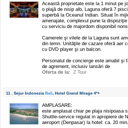
Această proprietate este la 1 minut pe jo
o plajă de nisip alb, Laguna oferă 7 pisc
superbă la Oceanul Indian. Situat în mijl
amenajate, complexul pune la dispoziţie 
cu serviciu de majordom disponibil nons
Camerele şi vilele de la Laguna sunt am
din lemn. Unităţile de cazare oferă aer c
cu DVD player şi un balcon.
Personalul de concierge este amabil şi fa
de agrement, inclusiv lansări de
Oferta de la:
Z Tour
11 . Sejur Indonezia
Bali
, Hotel Grand Mirage
4*+
AMPLASARE:
este amplasat chiar pe plaja nisipoasa s
Shuttle-service regulat in apropiere de 
aeroport (Denpasar) la hotel: ca. 20 min