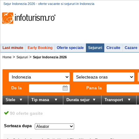
Sejur Indonezia 2026 - oferte vacante si sejururi in Indonezia
Last minute
Early Booking
Oferte speciale
Sejururi
Circuite
Cazare
>
>
Home
Sejururi
Sejur Indonezia 2026
De la
Pana la
Stele
Tip masa
Durata sejur
Transport
90 oferte gasite
Sorteaza dupa