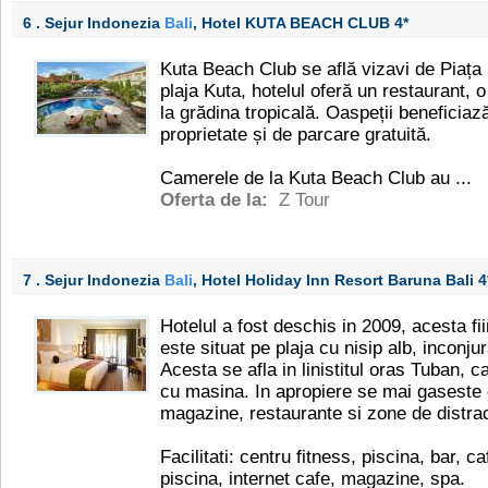
6 . Sejur Indonezia
Bali
, Hotel KUTA BEACH CLUB
4*
Kuta Beach Club se află vizavi de Piața
plaja Kuta, hotelul oferă un restaurant,
la grădina tropicală. Oaspeții beneficiaz
proprietate și de parcare gratuită.
Camerele de la Kuta Beach Club au ...
Oferta de la:
Z Tour
7 . Sejur Indonezia
Bali
, Hotel Holiday Inn Resort Baruna Bali
4
Hotelul a fost deschis in 2009, acesta fiin
este situat pe plaja cu nisip alb, inconju
Acesta se afla in linistitul oras Tuban, 
cu masina. In apropiere se mai gaseste 
magazine, restaurante si zone de distrac
Facilitati: centru fitness, piscina, bar, c
piscina, internet cafe, magazine, spa.