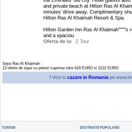
the Emirates’ old city. Hotel guests als
and private beach at Hilton Ras Al Khai
minutes’ drive away. Complimentary shut
Hilton Ras Al Khaimah Resort & Spa.
Hilton Garden Inn Ras Al Khaimah''''''''
and a spaciou
Oferta de la:
Z Tour
Sejur Ras Al Khaimah
:
13
oferte de sejur cu preturi cuprinse intre
619
EURO
si
3122
EURO
!
Vezi si
cazare in Romania
pe www.inf
TURISM
DESTINATII POPULARE