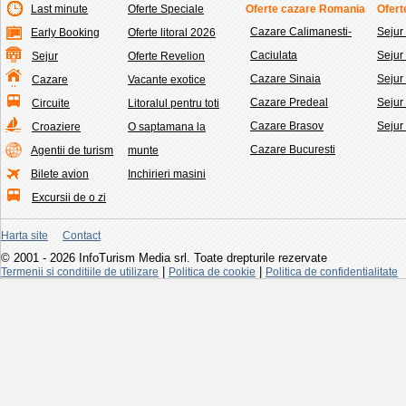
Last minute
Oferte Speciale
Oferte cazare Romania
Ofert
Cazare Calimanesti-
Sejur
Early Booking
Oferte litoral 2026
Caciulata
Seju
Sejur
Oferte Revelion
Cazare Sinaia
Sejur
Cazare
Vacante exotice
Cazare Predeal
Sejur
Circuite
Litoralul pentru toti
Cazare Brasov
Sejur
Croaziere
O saptamana la
Cazare Bucuresti
Agentii de turism
munte
Bilete avion
Inchirieri masini
Excursii de o zi
Harta site
Contact
© 2001 - 2026 InfoTurism Media srl. Toate drepturile rezervate
|
|
Termenii si conditiile de utilizare
Politica de cookie
Politica de confidentialitate