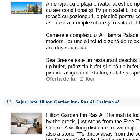
Amenajat cu o plajă privată, acest comp
cu aer condiţionat şi TV prin satelit. Inc
terasă cu şezlonguri, o piscină pentru co
asemenea, complexul are şi o sală de fi
Camerele complexului Al Hamra Palace s
modern, iar unele includ o zonă de relax
are duş sau cadă.
Sea Breeze este un restaurant deschis t
tip bufet, prânz tip bufet şi cină tip bufe
piscină asigură cocktailuri, salate şi spec
Oferta de la:
Z Tour
13 . Sejur Hotel Hilton Garden Inn- Ras Al Khaimah
4*
Hilton Garden Inn Ras Al Khaimah is loc
by the creek, just steps from the Free 
Centre. A walking distance to two major 
also a stone''''''''s throw away from the s