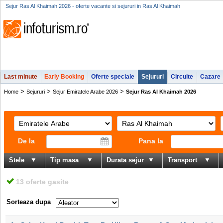
Sejur Ras Al Khaimah 2026 - oferte vacante si sejururi in Ras Al Khaimah
Last minute
Early Booking
Oferte speciale
Sejururi
Circuite
Cazare
>
>
>
Home
Sejururi
Sejur Emiratele Arabe 2026
Sejur Ras Al Khaimah 2026
De la
Pana la
Stele
Tip masa
Durata sejur
Transport
13 oferte gasite
Sorteaza dupa