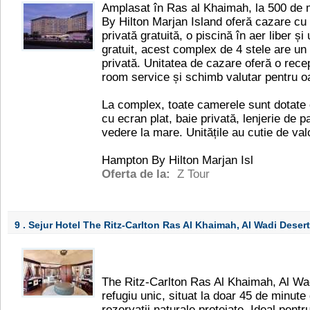
Amplasat în Ras al Khaimah, la 500 de m
By Hilton Marjan Island oferă cazare cu
privată gratuită, o piscină în aer liber ș
gratuit, acest complex de 4 stele are un 
privată. Unitatea de cazare oferă o rec
room service și schimb valutar pentru o
La complex, toate camerele sunt dotate c
cu ecran plat, baie privată, lenjerie de 
vedere la mare. Unitățile au cutie de valo
Hampton By Hilton Marjan Isl
Oferta de la:
Z Tour
9 . Sejur Hotel The Ritz-Carlton Ras Al Khaimah, Al Wadi Deser
The Ritz-Carlton Ras Al Khaimah, Al Wa
refugiu unic, situat la doar 45 de minute
rezervații naturale protejate. Ideal pentru