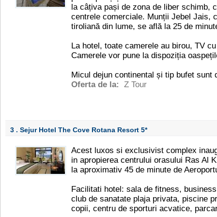
la câțiva pași de zona de liber schimb, c
centrele comerciale. Munții Jebel Jais,
tiroliană din lume, se află la 25 de min
La hotel, toate camerele au birou, TV cu 
Camerele vor pune la dispoziția oaspețilo
Micul dejun continental și tip bufet sunt 
Oferta de la:
Z Tour
3 . Sejur Hotel The Cove Rotana Resort
5*
Acest luxos si exclusivist complex inaug
in apropierea centrului orasului Ras Al Kh
la aproximativ 45 de minute de Aeroportu
Facilitati hotel: sala de fitness, busines
club de sanatate plaja privata, piscine p
copii, centru de sporturi acvatice, parca