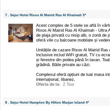
7 . Sejur Hotel Rixos Al Mairid Ras Al Khaimah
5*
Acest complex de 5 stele se află în vârf
Rixos Al Mairid Ras Al Khaimah - Ultra Al
de plaja privată cu nisip alb, o zonă de 
oferă vile cu balcoane mobilate și veder
Unitățile de cazare Rixos Al Mairid Ras 
Inclusive includ WiFi gratuit, TV cu ecran
și ferestre din podea până în tavan. Toa
grădină. Băile private au căzi.
Complexul oferă opțiuni de luat masa int
internațional, libanez,
Oferta de la:
Z Tour
8 . Sejur Hotel Hampton By Hilton Marjan Island
4*