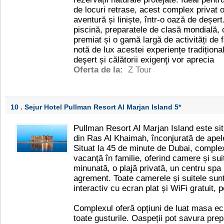
de locuri retrase, acest complex privat 
aventură și liniște, într-o oază de deșert
piscină, preparatele de clasă mondială, 
premiat și o gamă largă de activități de f
notă de lux acestei experiențe tradițional
deşert și călătorii exigenţi vor aprecia
Oferta de la:
Z Tour
10 . Sejur Hotel Pullman Resort Al Marjan Island
5*
Pullman Resort Al Marjan Island este situ
din Ras Al Khaimah, înconjurată de apele
Situat la 45 de minute de Dubai, complex
vacanță în familie, oferind camere și su
minunată, o plajă privată, un centru spa u
agrement. Toate camerele și suitele sun
interactiv cu ecran plat și WiFi gratuit, 
Complexul oferă opțiuni de luat masa ecl
toate gusturile. Oaspeții pot savura prep