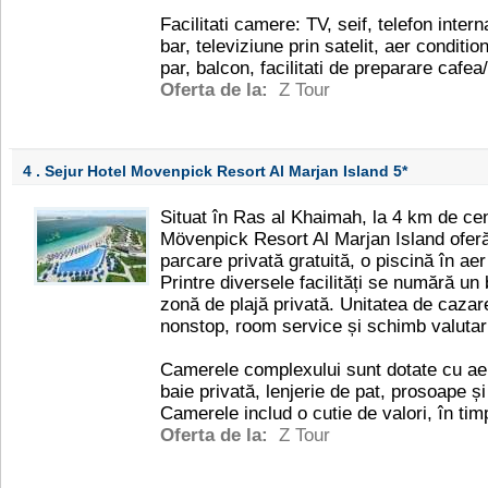
Facilitati camere: TV, seif, telefon intern
bar, televiziune prin satelit, aer conditi
par, balcon, facilitati de preparare cafea
Oferta de la:
Z Tour
4 . Sejur Hotel Movenpick Resort Al Marjan Island
5*
Situat în Ras al Khaimah, la 4 km de ce
Mövenpick Resort Al Marjan Island oferă
parcare privată gratuită, o piscină în aer
Printre diversele facilități se numără un
zonă de plajă privată. Unitatea de cazar
nonstop, room service și schimb valutar
Camerele complexului sunt dotate cu aer 
baie privată, lenjerie de pat, prosoape ș
Camerele includ o cutie de valori, în ti
Oferta de la:
Z Tour