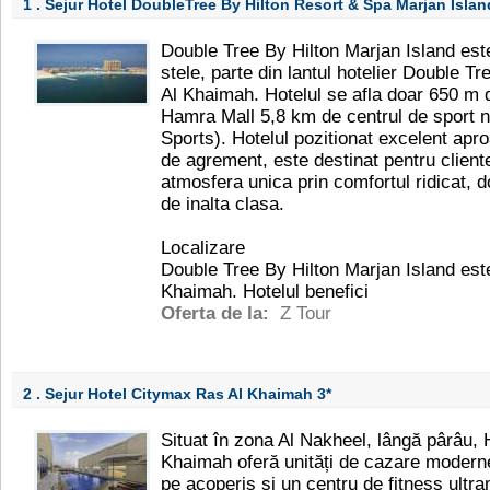
1 . Sejur Hotel DoubleTree By Hilton Resort & Spa Marjan Isla
Double Tree By Hilton Marjan Island este
stele, parte din lantul hotelier Double T
Al Khaimah. Hotelul se afla doar 650 m d
Hamra Mall 5,8 km de centrul de sport n
Sports). Hotelul pozitionat excelent aproa
de agrement, este destinat pentru cliente
atmosfera unica prin comfortul ridicat, d
de inalta clasa.
Localizare
Double Tree By Hilton Marjan Island est
Khaimah. Hotelul benefici
Oferta de la:
Z Tour
2 . Sejur Hotel Citymax Ras Al Khaimah
3*
Situat în zona Al Nakheel, lângă pârâu,
Khaimah oferă unități de cazare moderne,
pe acoperiș și un centru de fitness ultr