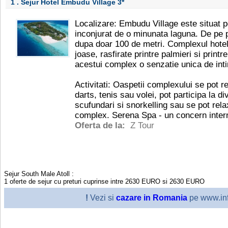
1 . Sejur Hotel Embudu Village
3*
Localizare: Embudu Village este situat p
inconjurat de o minunata laguna. De pe pl
dupa doar 100 de metri. Complexul hotelie
joase, rasfirate printre palmieri si printr
acestui complex o senzatie unica de inti
Activitati: Oaspetii complexului se pot 
darts, tenis sau volei, pot participa la di
scufundari si snorkelling sau se pot rel
complex. Serena Spa - un concern intern
Oferta de la:
Z Tour
Sejur South Male Atoll
:
1
oferte de sejur cu preturi cuprinse intre
2630
EURO
si
2630
EURO
!
Vezi si
cazare in Romania
pe www.inf