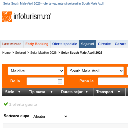
Sejur South Male Atoll 2026 - oferte vacante si sejururi in South Male Atoll
Last minute
Early Booking
Oferte speciale
Sejururi
Circuite
Cazare
>
>
>
Home
Sejururi
Sejur Maldive 2026
Sejur South Male Atoll 2026
De la
Pana la
Stele
Tip masa
Durata sejur
Transport
1 oferta gasita
Sorteaza dupa