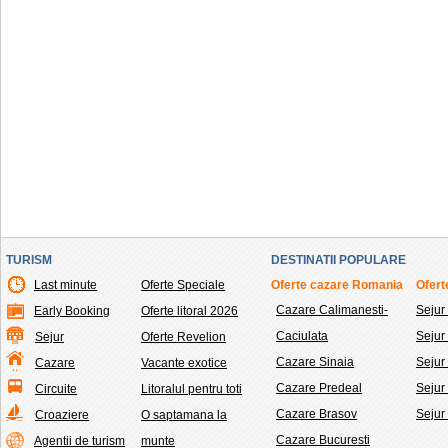
TURISM
DESTINATII POPULARE
Last minute
Oferte Speciale
Oferte cazare Romania
Ofert
Cazare Calimanesti-
Sejur
Early Booking
Oferte litoral 2026
Caciulata
Seju
Sejur
Oferte Revelion
Cazare Sinaia
Sejur
Cazare
Vacante exotice
Cazare Predeal
Sejur
Circuite
Litoralul pentru toti
Cazare Brasov
Sejur
Croaziere
O saptamana la
Cazare Bucuresti
Agentii de turism
munte