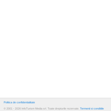
Politica de confidentialitate
© 2001 - 2026 InfoTurism Media srl. Toate drepturile rezervate.
Termenii si conditiile