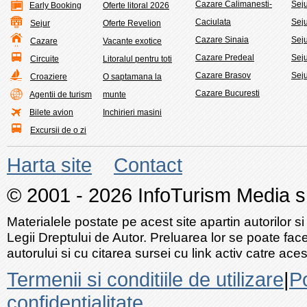
Cazare Calimanesti-
Sej
Early Booking
Oferte litoral 2026
Caciulata
Sej
Sejur
Oferte Revelion
Cazare Sinaia
Seju
Cazare
Vacante exotice
Cazare Predeal
Sej
Circuite
Litoralul pentru toti
Cazare Brasov
Seju
Croaziere
O saptamana la
Cazare Bucuresti
Agentii de turism
munte
Bilete avion
Inchirieri masini
Excursii de o zi
Harta site
Contact
© 2001 - 2026 InfoTurism Media srl
Materialele postate pe acest site apartin autorilor si
Legii Dreptului de Autor. Preluarea lor se poate fac
autorului si cu citarea sursei cu link activ catre acest
Termenii si conditiile de utilizare
|
Po
confidentialitate