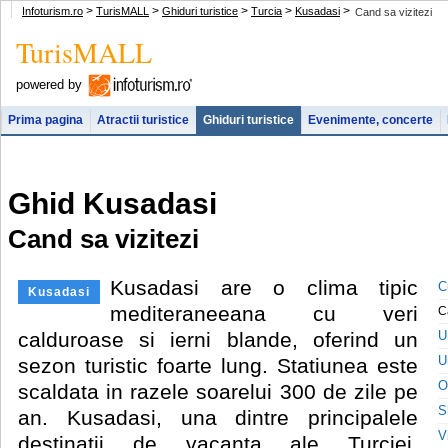
>
>
>
>
>
Infoturism.ro
TurisMALL
Ghiduri turistice
Turcia
Kusadasi
Cand sa vizitezi
TurisMALL
powered by
Prima pagina
Atractii turistice
Ghiduri turistice
Evenimente, concerte
Ghid Kusadasi
Cand sa vizitezi
Kusadasi are o clima tipic
C
Kusadasi
mediteraneeana cu veri
C
calduroase si ierni blande, oferind un
U
U
sezon turistic foarte lung. Statiunea este
O
scaldata in razele soarelui 300 de zile pe
S
an. Kusadasi, una dintre principalele
V
destinatii de vacanta ale Turciei,