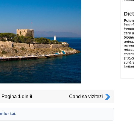
Dict
Potent
factor
format
care a
biogeo
antrop
econom
arheol
colecti
si folc
sunt r
terito
Pagina
1
din
9
Cand sa vizitezi
ilor tai.