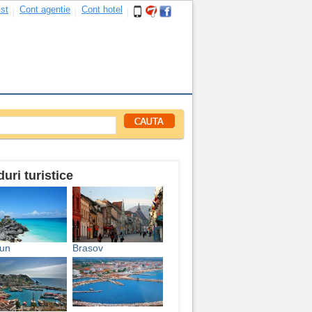
ist
Cont agentie
Cont hotel
uri turistice
un
Brasov