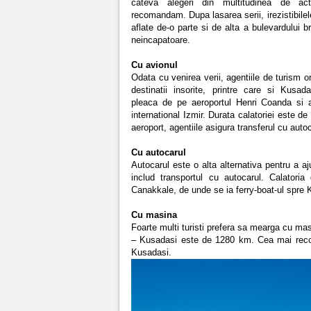
cateva alegeri din multitudinea de act
recomandam. Dupa lasarea serii, irezistibilel
aflate de-o parte si de alta a bulevardului b
neincapatoare.
Cu avionul
Odata cu venirea verii, agentiile de turism 
destinatii insorite, printre care si Kusa
pleaca de pe aeroportul Henri Coanda si a
international Izmir. Durata calatoriei este d
aeroport, agentiile asigura transferul cu autoc
Cu autocarul
Autocarul este o alta alternativa pentru a a
includ transportul cu autocarul. Calatori
Canakkale, de unde se ia ferry-boat-ul spre 
Cu masina
Foarte multi turisti prefera sa mearga cu ma
– Kusadasi este de 1280 km. Cea mai rec
Kusadasi.