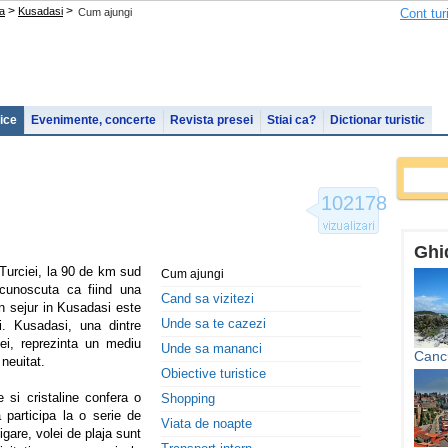
>
>
a
Kusadasi
Cum ajungi
Cont tur
tice
Evenimente, concerte
Revista presei
Stiai ca?
Dictionar turistic
102178
Ghid
Turciei, la 90 de km sud
Cum ajungi
cunoscuta ca fiind una
Cand sa vizitezi
Un sejur in Kusadasi este
Unde sa te cazezi
i. Kusadasi, una dintre
iei, reprezinta un mediu
Unde sa mananci
Canc
neuitat.
Obiective turistice
 si cristaline confera o
Shopping
a participa la o serie de
Viata de noapte
vigare, volei de plaja sunt