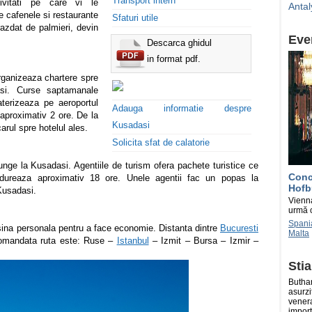
Transport intern
ivitati pe care vi le
Antal
e cafenele si restaurante
Sfaturi utile
razdat de palmieri, devin
Eve
Descarca ghidul
in format pdf.
organizeaza chartere spre
dasi. Curse saptamanale
terizeaza pe aeroportul
Adauga informatie despre
e aproximativ 2 ore. De la
Kusadasi
arul spre hotelul ales.
Solicita sfat de calatorie
junge la Kusadasi. Agentiile de turism ofera pachete turistice ce
Conce
a dureaza aproximativ 18 ore. Unele agentii fac un popas la
Hofb
Kusadasi.
Vienna
urmă c
Spani
sina personala pentru a face economie. Distanta dintre
Bucuresti
Malta
omandata ruta este: Ruse –
Istanbul
– Izmit – Bursa – Izmir –
Stia
Buthan
asurzi
venera
import