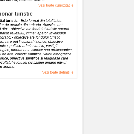
Vezi toate curiozitatile
ionar turistic
ial turistic
-
Este format din totalitatea
ilor de atractie din teritoriu. Acestia sunt
i din: - obiective ale fondului turistic natural
partin reliefului, climei, apelor, invelisului
grafic; - obiective ale fondului turistic
ic, care pot fi cultural-istorice, obiective
ice, politico-adminstrative, vestigii
ogice, monumente istorice sau arhitectonice,
i de arta, colectii stiintifice, valori etnografice
lorice, obiective stiintifice si religioase care
ezultatul evolutiei civilizatiei umane intr-un
riu anume.
Vezi toate definitiile