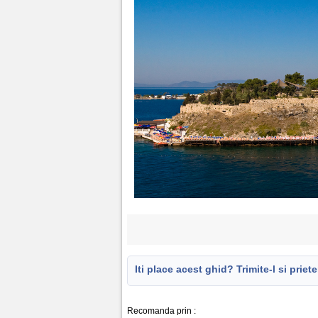
Iti place acest ghid? Trimite-l si prieten
Recomanda prin :