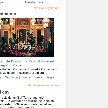
ya
Paralia Katerini
Vezi toate ghidurile
nimente
rt de Craciun la Palatul Imperial
urg din Viena
 Hofburg Orchestra. Concert & Orchestra În
u 30 de ani, muzicianul și dirijorul ..
a
|
Germania
|
Grecia
|
Franta
|
Belgia
|
|
Vezi toate evenimentele
i ca?
 este denumit si "Tara dragonului
tor".... In vremurile de mult apuse, egiptenii
u peste 1.000 de zei si zeite, iar cel mai
ant era Ra, zeul soarelui?...