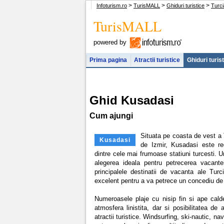
>
>
>
Infoturism.ro
TurisMALL
Ghiduri turistice
Turci
TurisMALL
powered by
Prima pagina
Atractii turistice
Ghiduri turis
Ghid Kusadasi
Cum ajungi
Situata pe coasta de vest a 
Kusadasi
de Izmir, Kusadasi este re
dintre cele mai frumoase statiuni turcesti. 
alegerea ideala pentru petrecerea vacante
principalele destinatii de vacanta ale Turc
excelent pentru a va petrece un concediu de 
Numeroasele plaje cu nisip fin si ape calde
atmosfera linistita, dar si posibilitatea de 
atractii turistice. Windsurfing, ski-nautic, na