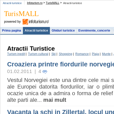
>
>
Infoturism.ro
TurisMALL
Atractii turistice
Atractii turistice
TurisMALL
powered by
Prima pagina
Atractii turistice
Ghiduri turistice
Evenimente, concerte
Atractii Turistice
Turism inedit
|
Turism cultural
|
Ski
|
Shopping
|
Romance
|
Plaja
|
Munte
|
Croaziera printre fiordurile norveg
01.02.2011 | 4
Vestul Norvegiei este una dintre cele mai 
ale Europei datorita fiordurilor, iar o pli
ocazie unica de a admira o forma de relief f
alte parti ale...
mai mult
Vacanta la schi in Zillertal, locul u