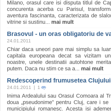
Milano, orasul care isi disputa titlul de Ca
concurenta acerba cu Parisul, transform
aventura fascinanta, caracterizata de slalo
vitrine si sustinu...
mai mult
Brasovul - un oras obligatoriu de v
24.01.2011
Chiar daca uneori pare mai simplu sa lua
capitala europeana decat sa vizitam une
noastre, unele destinatii autohtone merit
putem. Daca nu stim ce sa a...
mai mult
Redescoperind frumusetea Clujului
24.01.2011 | 1
Inima Ardealului sau Orasul Comoara al Tra
doua „pseudonime” pentru Cluj, care i se
municipiului romanesc. Acesta isi ademen