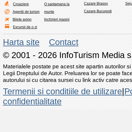
Cazare Brasov
Seju
Croaziere
O saptamana la
Cazare Bucuresti
Agentii de turism
munte
Bilete avion
Inchirieri masini
Excursii de o zi
Harta site
Contact
© 2001 - 2026 InfoTurism Media srl
Materialele postate pe acest site apartin autorilor si
Legii Dreptului de Autor. Preluarea lor se poate fac
autorului si cu citarea sursei cu link activ catre acest
Termenii si conditiile de utilizare
|
Po
confidentialitate