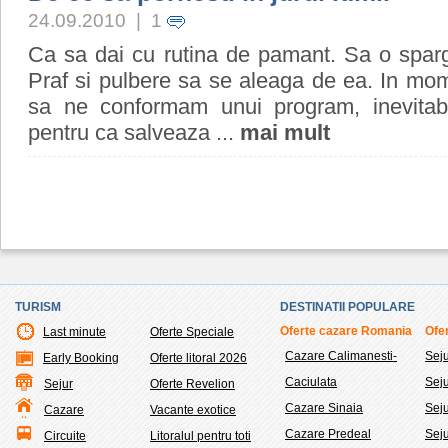
24.09.2010 | 1
Ca sa dai cu rutina de pamant. Sa o spargi
Praf si pulbere sa se aleaga de ea. In mom
sa ne conformam unui program, inevitabi
pentru ca salveaza ...
mai mult
TURISM
DESTINATII POPULARE
Oferte cazare Romania
Ofer
Last minute
Oferte Speciale
Cazare Calimanesti-
Sej
Early Booking
Oferte litoral 2026
Caciulata
Sej
Sejur
Oferte Revelion
Cazare Sinaia
Seju
Cazare
Vacante exotice
Cazare Predeal
Sej
Circuite
Litoralul pentru toti