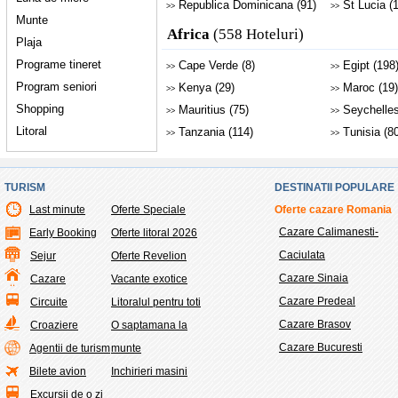
Republica Dominicana (91)
St Lucia (1
>>
>>
Munte
Africa
(558 Hoteluri)
Plaja
Programe tineret
Cape Verde (8)
Egipt (198
>>
>>
Program seniori
Kenya (29)
Maroc (19)
>>
>>
Shopping
Mauritius (75)
Seychelles
>>
>>
Litoral
Tanzania (114)
Tunisia (80
>>
>>
TURISM
DESTINATII POPULARE
Last minute
Oferte Speciale
Oferte cazare Romania
Cazare Calimanesti-
Early Booking
Oferte litoral 2026
Caciulata
Sejur
Oferte Revelion
Cazare Sinaia
Cazare
Vacante exotice
Cazare Predeal
Circuite
Litoralul pentru toti
Cazare Brasov
Croaziere
O saptamana la
Cazare Bucuresti
Agentii de turism
munte
Bilete avion
Inchirieri masini
Excursii de o zi