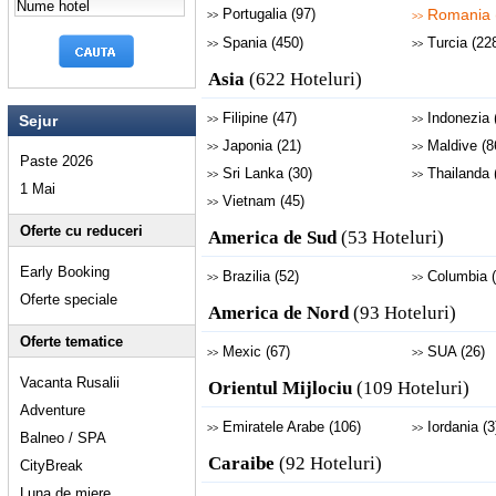
Portugalia (97)
Romania 
>>
>>
Spania (450)
Turcia (22
>>
>>
Asia
(622 Hoteluri)
Filipine (47)
Indonezia 
Sejur
>>
>>
Japonia (21)
Maldive (8
>>
>>
Paste 2026
Sri Lanka (30)
Thailanda 
>>
>>
1 Mai
Vietnam (45)
>>
Oferte cu reduceri
America de Sud
(53 Hoteluri)
Early Booking
Brazilia (52)
Columbia (
>>
>>
Oferte speciale
America de Nord
(93 Hoteluri)
Oferte tematice
Mexic (67)
SUA (26)
>>
>>
Vacanta Rusalii
Orientul Mijlociu
(109 Hoteluri)
Adventure
Emiratele Arabe (106)
Iordania (3
>>
>>
Balneo / SPA
Caraibe
(92 Hoteluri)
CityBreak
Luna de miere