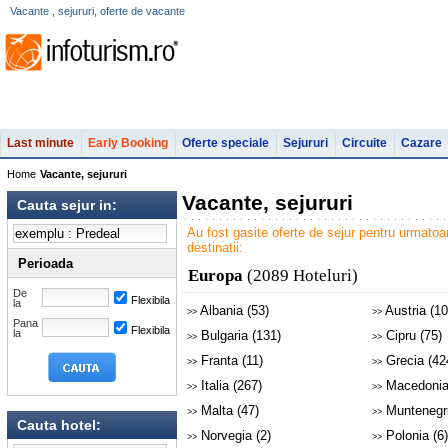
Vacante , sejururi, oferte de vacante
Last minute
Early Booking
Oferte speciale
Sejururi
Circuite
Cazare
Home
Vacante, sejururi
Vacante, sejururi
Cauta sejur in:
Au fost gasite oferte de sejur pentru urmatoa
destinatii:
Perioada
Europa
(2089 Hoteluri)
De
Flexibila
la
Albania (53)
Austria (10
>>
>>
Pana
Flexibila
la
Bulgaria (131)
Cipru (75)
>>
>>
Franta (11)
Grecia (42
>>
>>
Italia (267)
Macedonia
>>
>>
Malta (47)
Muntenegru
>>
>>
Cauta hotel:
Norvegia (2)
Polonia (6)
>>
>>