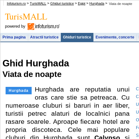
>
>
>
>
>
Infoturism.ro
TurisMALL
Ghiduri turistice
Egipt
Hurghada
Viata de noapte
TurisMALL
powered by
Prima pagina
Atractii turistice
Ghiduri turistice
Evenimente, concerte
Ghid Hurghada
Viata de noapte
Hurghada are reputatia unui
C
Hurghada
oras care stie sa petreaca. Cu
C
numeroase cluburi si baruri in aer liber,
U
turistii petrec alaturi de localnici pana
U
O
rasare soarele. Aproape fiecare hotel are
F
propria discoteca. Cele mai populare
S
cluburi din Hurghada sunt
Calypso
si