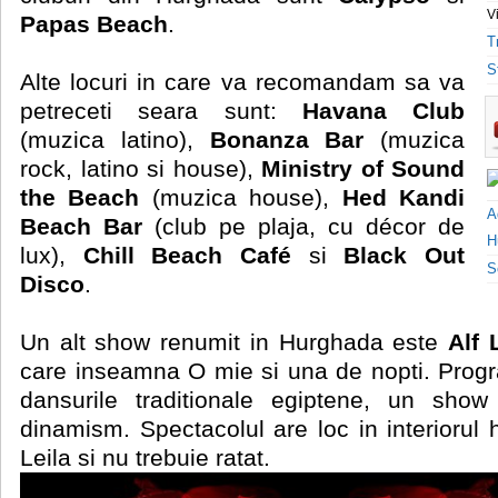
V
Papas Beach
.
T
S
Alte locuri in care va recomandam sa va
petreceti seara sunt:
Havana Club
(muzica latino),
Bonanza Bar
(muzica
rock, latino si house),
Ministry of Sound
the Beach
(muzica house),
Hed Kandi
A
Beach Bar
(club pe plaja, cu décor de
H
lux),
Chill Beach Café
si
Black Out
S
Disco
.
Un alt show renumit in Hurghada este
Alf 
care inseamna O mie si una de nopti. Progra
dansurile traditionale egiptene, un show
dinamism. Spectacolul are loc in interiorul h
Leila si nu trebuie ratat.