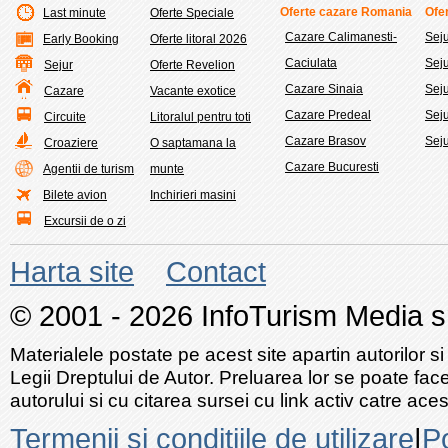
Oferte cazare Romania
Ofer
Last minute
Oferte Speciale
Cazare Calimanesti-
Sej
Early Booking
Oferte litoral 2026
Caciulata
Sej
Sejur
Oferte Revelion
Cazare Sinaia
Seju
Cazare
Vacante exotice
Cazare Predeal
Sej
Circuite
Litoralul pentru toti
Cazare Brasov
Seju
Croaziere
O saptamana la
Cazare Bucuresti
Agentii de turism
munte
Bilete avion
Inchirieri masini
Excursii de o zi
Harta site
Contact
© 2001 - 2026 InfoTurism Media srl
Materialele postate pe acest site apartin autorilor si
Legii Dreptului de Autor. Preluarea lor se poate fac
autorului si cu citarea sursei cu link activ catre acest
Termenii si conditiile de utilizare
|
Po