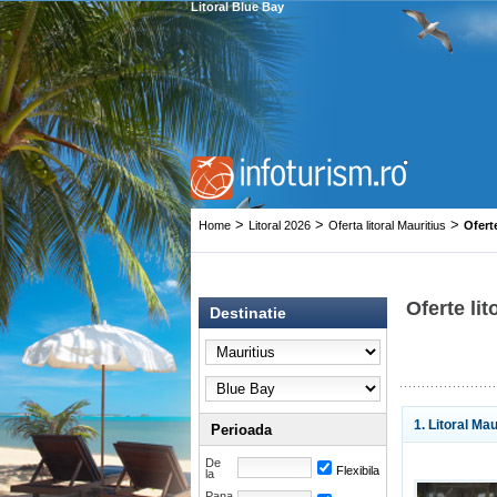
Litoral Blue Bay
>
>
>
Home
Litoral 2026
Oferta litoral Mauritius
Ofert
Oferte li
Destinatie
1. Litoral Mau
Perioada
De
Flexibila
la
Pana