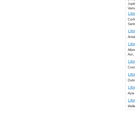
Jupit
Vama
Lito
Corf
Santo
Lito
Anta
Lito
Albe
Aur
Lito
Cost
Lito
Dubr
Lito
Ayia
Lito
Mell