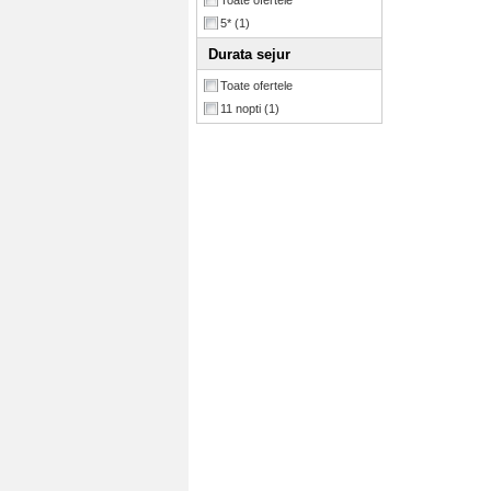
Toate ofertele
5*
(1)
Durata sejur
Toate ofertele
11 nopti
(1)