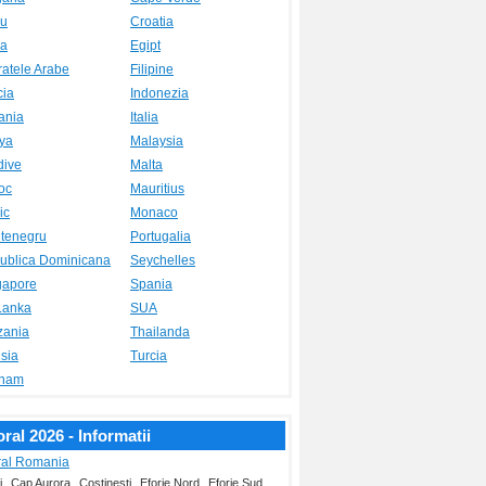
ru
Croatia
a
Egipt
ratele Arabe
Filipine
cia
Indonezia
ania
Italia
ya
Malaysia
dive
Malta
oc
Mauritius
ic
Monaco
tenegru
Portugalia
ublica Dominicana
Seychelles
gapore
Spania
 Lanka
SUA
zania
Thailanda
sia
Turcia
tnam
oral 2026 - Informatii
oral Romania
,
,
,
,
,
i
Cap Aurora
Costinesti
Eforie Nord
Eforie Sud