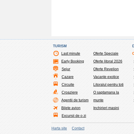
TURISM
Last minute
Oferte Speciale
Early Booking
Oferte litoral 2026
Sejur
Oferte Revelion
Cazare
Vacante exotice
Circuite
Litoralul pentru toti
Croaziere
O saptamana la
Agentii de turism
munte
Bilete avion
Inchirieri masini
Excursii de o zi
×
 Minute
Harta site
Contact
hone