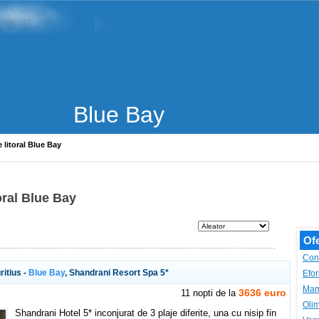
Blue Bay
e litoral Blue Bay
toral Blue Bay
Ofe
Con
ritius -
Blue Bay
, Shandrani Resort Spa 5*
Efor
Mam
3636 euro
11 nopti de la
Oli
Shandrani Hotel 5* inconjurat de 3 plaje diferite, una cu nisip fin