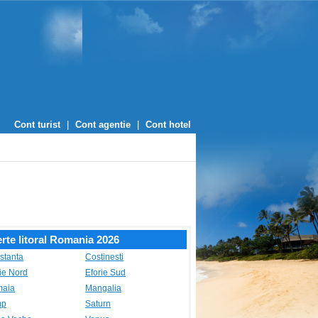
Cont turist
|
Cont agentie
|
Cont hotel
rte litoral Romania 2026
stanta
Costinesti
ie Nord
Eforie Sud
aia
Mangalia
mp
Saturn