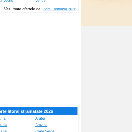
a Veche
Venus
Vezi toate ofertele de
litoral Romania 2026
rte litoral strainatate 2026
ania
Aruba
ralia
Brazilia
aria
Cape Verde