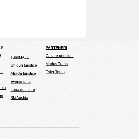
LE
PARTENERI
6
Cazare pensiuni
TurisMALL
Marius Trans
Ghiduri turistice
tii
Ester Tours
Atractii turistice
Evenimente
ania
Luna de miere
sm
Ski Austria