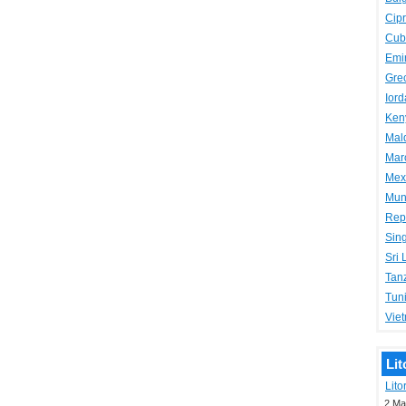
Cip
Cub
Emi
Gre
Iord
Ken
Mal
Mar
Mex
Mun
Rep
Sin
Sri
Tan
Tuni
Vie
Lit
Lit
2 Ma