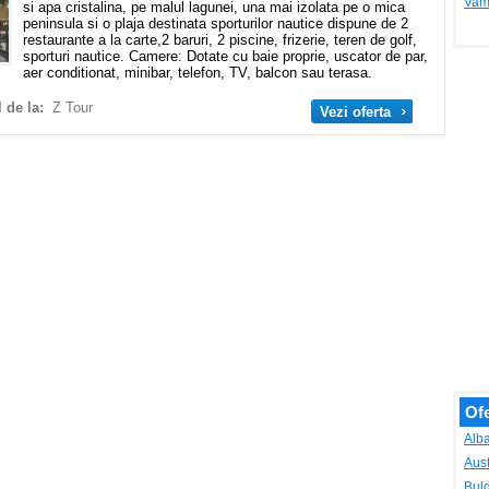
Vam
si apa cristalina, pe malul lagunei, una mai izolata pe o mica
peninsula si o plaja destinata sporturilor nautice dispune de 2
restaurante a la carte,2 baruri, 2 piscine, frizerie, teren de golf,
sporturi nautice. Camere: Dotate cu baie proprie, uscator de par,
aer conditionat, minibar, telefon, TV, balcon sau terasa.
l de la:
Z Tour
Vezi oferta
Ofe
Alb
Aust
Bulg