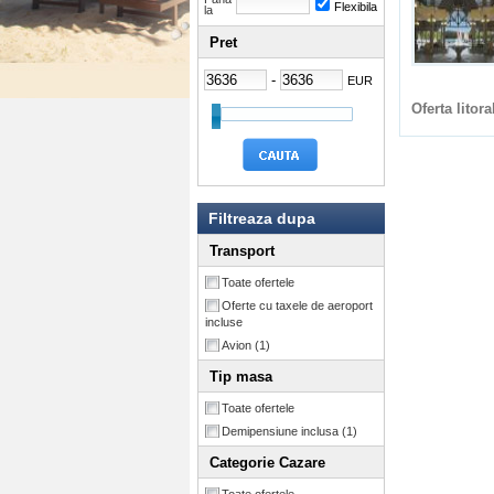
Flexibila
la
Pret
-
EUR
Oferta litora
Filtreaza dupa
Transport
Toate ofertele
Oferte cu taxele de aeroport
incluse
Avion
(1)
Tip masa
Toate ofertele
Demipensiune inclusa
(1)
Categorie Cazare