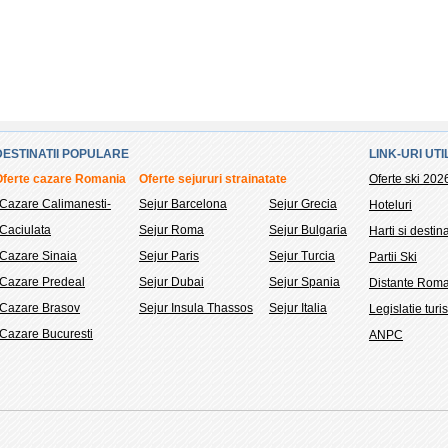
DESTINATII POPULARE
LINK-URI UTI
Oferte cazare Romania
Oferte sejururi strainatate
Oferte ski 202
Cazare Calimanesti-
Sejur Barcelona
Sejur Grecia
Hoteluri
Caciulata
Sejur Roma
Sejur Bulgaria
Harti si destina
Cazare Sinaia
Sejur Paris
Sejur Turcia
Partii Ski
Cazare Predeal
Sejur Dubai
Sejur Spania
Distante Rom
Cazare Brasov
Sejur Insula Thassos
Sejur Italia
Legislatie turi
Cazare Bucuresti
ANPC