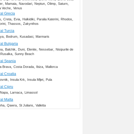
,
,
,
,
,
,
er
Mamaia
Navodari
Neptun
Olimp
Saturn
,
 Veche
Venus
ral Grecia
,
,
,
,
,
,
u
Creta
Evia
Halkidiki
Paralia Katerini
Rhodos
,
,
rini
Thassos
Zakynthos
ral Turcia
,
,
,
lya
Bodrum
Kusadasi
Marmaris
ral Bulgaria
,
,
,
,
,
na
Balchik
Duni
Elenite
Nessebar
Nisipurile de
,
,
Rusalka
Sunny Beach
ral Spania
,
,
,
a Brava
Costa Dorada
Ibiza
Mallorca
ral Croatia
,
,
,
ovnik
Insula Krk
Insula Mljet
Pula
ral Cipru
,
,
 Napa
Larnaca
Limassol
ral Malta
,
,
,
ieha
Qawra
St Julians
Valletta