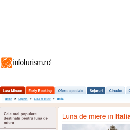
Last Minute
Early Booking
Oferte speciale
Sejururi
Circuite
»
»
»
Home
Sejururi
Luna de miere
Italia
Excursii de o zi
Cele mai populare
Luna de miere in
Itali
destinatii pentru luna de
miere