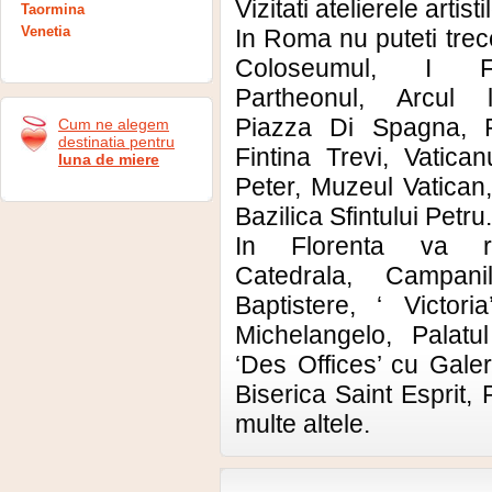
Vizitati atelierele artist
Taormina
Venetia
In Roma nu puteti trece
Coloseumul, I Fo
Partheonul, Arcul l
Piazza Di Spagna, 
Cum ne alegem
destinatia pentru
Fintina Trevi, Vatican
luna de miere
Peter, Muzeul Vatican,
Bazilica Sfintului Petru.
In Florenta va 
Catedrala, Campani
Baptistere, ‘ Victoria
Michelangelo, Palatul
‘Des Offices’ cu Galerii
Biserica Saint Esprit,
multe altele.