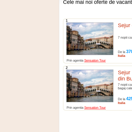
Cele mai noi oferte de vacan
1
Sejur 
7 nopti ca
37
De la
Italia
Prin agentia
Sensation Tour
2
Sejur 
din Bu
7 nopti ca
bagaj cala
42
De la
Italia
Prin agentia
Sensation Tour