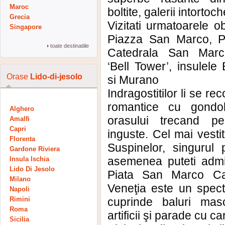
Maroc
boltite, galerii intortoc
Grecia
Vizitati urmatoarele ob
Singapore
Piazza San Marco, P
toate destinatiile
Catedrala San Marco
‘Bell Tower’, insulele
Orase
Lido-di-jesolo
si Murano
Indragostitilor li se r
romantice cu gondo
Alghero
orasului trecand p
Amalfi
Capri
inguste. Cel mai vesti
Florenta
Suspinelor, singurul 
Gardone Riviera
asemenea puteti admi
Insula Ischia
Lido Di Jesolo
Piata San Marco Ca
Milano
Veneţia este un spect
Napoli
Rimini
cuprinde baluri mas
Roma
artificii şi parade cu ca
Sicilia