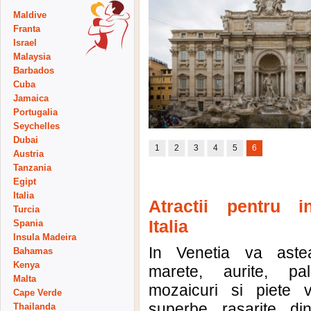
Maldive
Franta
Israel
Malaysia
Barbados
Cuba
Jamaica
Portugalia
Seychelles
Dubai
1
2
3
4
5
6
Austria
Tanzania
Egipt
Italia
Atractii pentru in
Turcia
Italia
Spania
Insula Madeira
In Venetia va astea
Bahamas
Kenya
marete, aurite, pal
Malta
mozaicuri si piete v
Cape Verde
superbe rasarite di
Thailanda