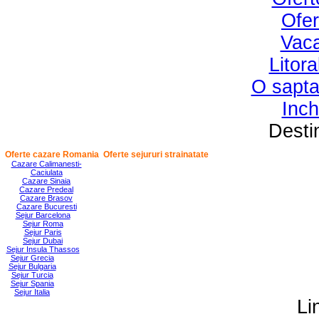
Ofer
Vaca
Litora
O sapt
Inch
Desti
Oferte cazare Romania
Oferte sejururi strainatate
Cazare Calimanesti-
Caciulata
Cazare Sinaia
Cazare Predeal
Cazare Brasov
Cazare Bucuresti
Sejur Barcelona
Sejur Roma
Sejur Paris
Sejur Dubai
Sejur Insula Thassos
Sejur Grecia
Sejur Bulgaria
Sejur Turcia
Sejur Spania
Sejur Italia
Lin