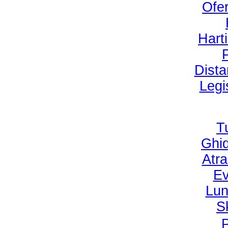
Ofer
Harti
P
Dist
Legi
T
Ghid
Atra
Ev
Lun
S
P