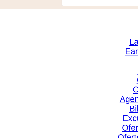
La
Ear
C
Agen
Bi
Excu
Ofer
Ofert